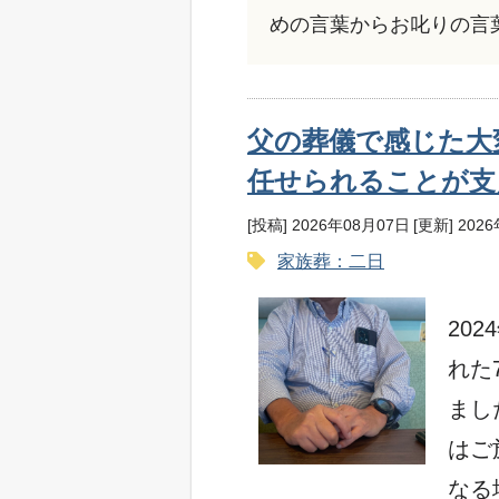
めの言葉からお叱りの言
父の葬儀で感じた大
任せられることが支
[投稿] 2026年08月07日
[更新] 202
家族葬：二日
20
れた
まし
はご
なる