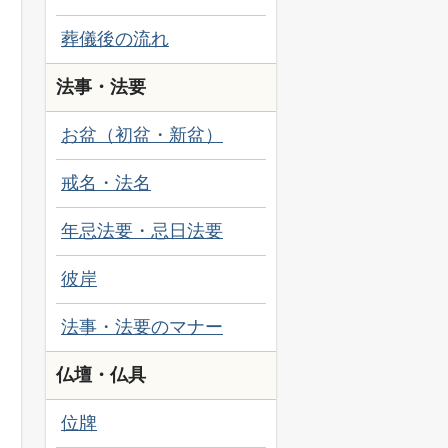
葬儀後の流れ
法事・法要
お盆（初盆・新盆）
戒名・法名
年忌法要・忌日法要
彼岸
法事・法要のマナー
仏壇・仏具
位牌