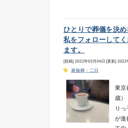
ひとりで葬儀を決め
私をフォローしてく
ます。
[投稿] 2022年03月04日
[更新] 202
家族葬：二日
東京
歳）
りっ
が進