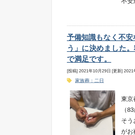
不安
予備知識もなく不安
う」に決めました。
で満足です。
[投稿] 2021年10月29日
[更新] 202
家族葬：二日
東京
（8
そう
がお