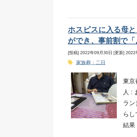
ホスピスに入る母と
ができ、事前割で「
[投稿] 2022年09月30日
[更新] 202
家族葬：二日
東京
⼈ 
ラン
らし
結果