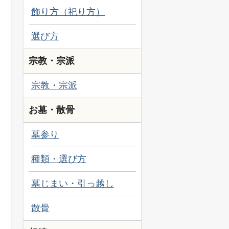
飾り方（祀り方）
選び方
宗教・宗派
宗教・宗派
お墓・散骨
墓参り
種類・選び方
墓じまい・引っ越し
散骨