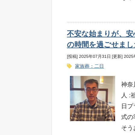
不安な始まりが、安
の時間を過ごせまし
[投稿] 2025年07月31日
[更新] 202
家族葬：二日
神奈
人 
日プ
式の
そうお