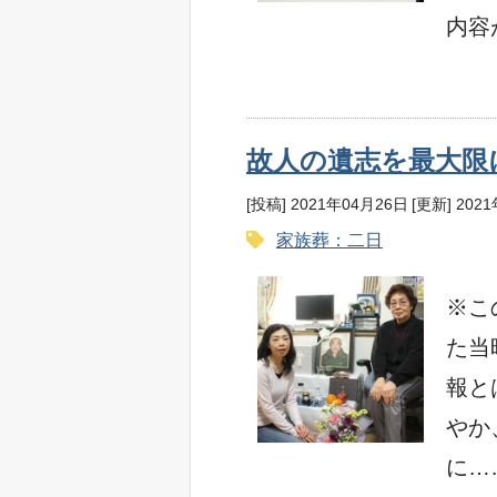
内容
故人の遺志を最大限
[投稿] 2021年04月26日
[更新] 202
家族葬：二日
※こ
た当
報と
やか
に…