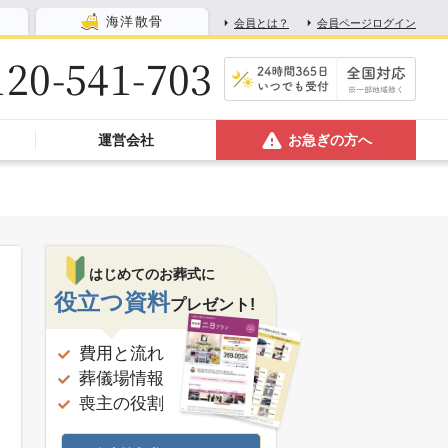
海洋散骨
会員とは？
会員ページログイン
120-541-703
運営会社
お急ぎの方へ
はじめてのお葬式に
役立つ資料
プレゼント!
費用と流れ
葬儀場情報
喪主の役割