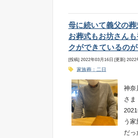
母に続いて義父の葬
お葬式もお坊さんも
クができているのが
[投稿] 2022年03月16日
[更新] 202
家族葬：二日
神奈
さま
20
う家
だっ