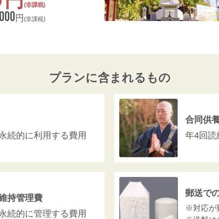
(非課税)
,000
円
(非課税)
プランに含まれるもの
合同供
永続的に利用する費用
年4回読
郵送で
維持管理費
※対応が
永続的に管理する費用