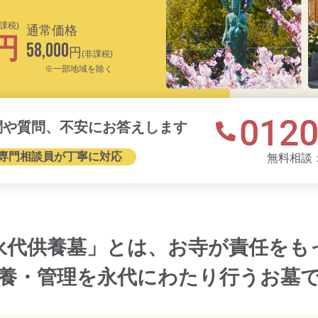
非課税)
通常価格
円
58,000
円
(非課税)
※一部地域を除く
0120
問や質問、不安にお答えします
専門相談員が丁寧に対応
無料相談：
永代供養墓」とは、お寺が責任をも
養・管理を永代にわたり行うお墓