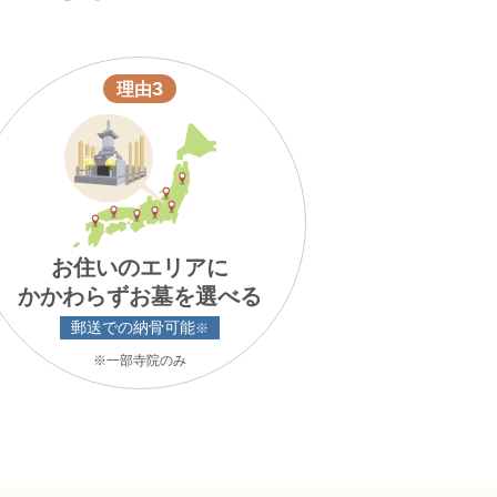
3
理由
お住いのエリアに
かかわらずお墓を選べる
郵送での納骨可能
※
※一部寺院のみ