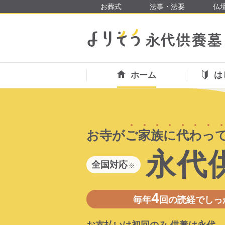
お葬式
法事・法要
仏
ホーム
は
お寺が
ご
家
族
に
代
わ
っ
永代
全国対応
※
4
毎年
回の読経でしっ
お支払いは初回のみ 供養は永代