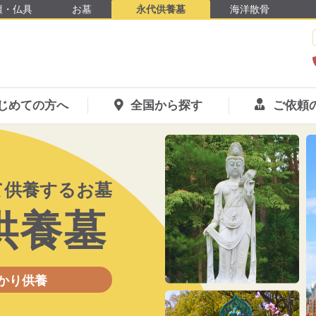
壇・仏具
お墓
永代供養墓
海洋散骨
じめての方へ
全国から探す
ご依頼
て
供養するお墓
供養墓
かり供養