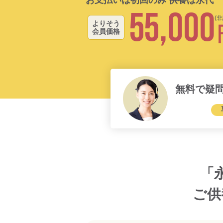
55,000
(
よりそう
会員価格
無料で疑
「
ご供