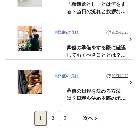
「精進落とし」とは何をす
る？当日の流れと挨拶など
やるべきこと
葬儀の流れ
2025/12/25
葬儀の準備をする際に確認
しておくべきこととは？流
れと合わせて解説
葬儀の流れ
2025/12/25
葬儀の日程を決める方法
は？日程を決める際のポイ
ントや注意点を解説
1
2
3
次へ