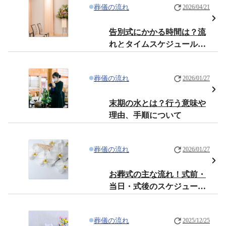
葬儀の流れ
2026/04/21
告別式にかかる時間は？流
れとタイムスケジュールを
解説
葬儀の流れ
2026/01/27
末期の水とは？行う意味や
理由、手順について
葬儀の流れ
2026/01/27
お葬式の主な流れ！式前・
当日・式後のスケジュール
や日程を解説
葬儀の流れ
2025/12/25