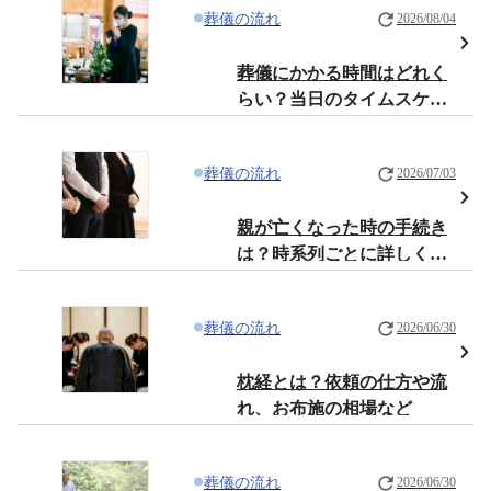
葬儀の流れ
2026/08/04
葬儀にかかる時間はどれく
らい？当日のタイムスケジ
ュールを解説
葬儀の流れ
2026/07/03
親が亡くなった時の手続き
は？時系列ごとに詳しく解
説
葬儀の流れ
2026/06/30
枕経とは？依頼の仕方や流
れ、お布施の相場など
葬儀の流れ
2026/06/30