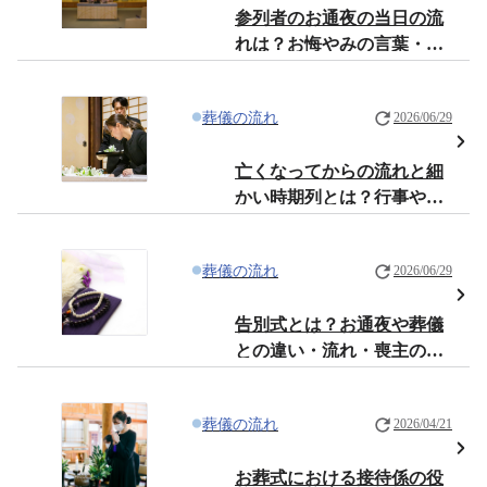
参列者のお通夜の当日の流
れは？お悔やみの言葉・注
意点・マナーを解説
葬儀の流れ
2026/06/29
亡くなってからの流れと細
かい時期列とは？行事や公
的手続きを詳しく解説
葬儀の流れ
2026/06/29
告別式とは？お通夜や葬儀
との違い・流れ・喪主の挨
拶・花入れの注意点を解説
葬儀の流れ
2026/04/21
お葬式における接待係の役