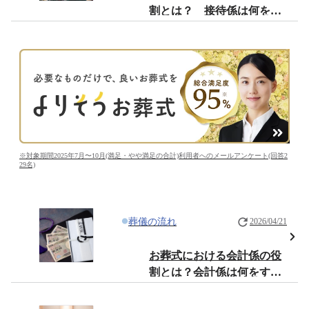
割とは？ 接待係は何をす
ればいいのか
※対象期間2025年7月〜10月(満足・やや満足の合計)利用者へのメールアンケート(回答2
29名)
葬儀の流れ
2026/04/21
お葬式における会計係の役
割とは？会計係は何をすれ
ばいいのか