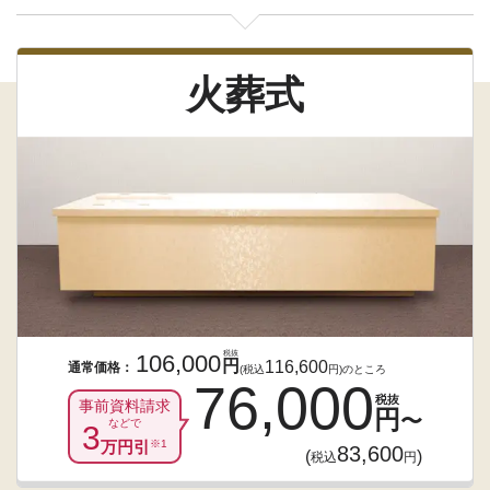
火葬式
税抜
106,000
円
116,600
通常価格：
(税込
円)のところ
76,000
税抜
事前資料請求
円
〜
などで
3
万円引
※1
83,600
(
)
税込
円