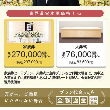
家族葬
火葬式
270,000
76,000
税抜
税抜
最
最
円
〜
円
〜
安
安
297,000
83,600
（税込
円）
（税込
円）
家族葬は一日プラン、火葬式は直葬プランをご利用の場合に、お申込
み前日までに資料請求とあんしん準備シートを記入、会員限定の割引
適用後価格