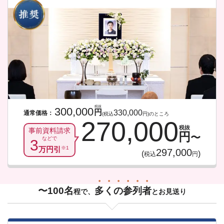
税抜
300,000
円
330,000
通常価格：
(税込
円)のところ
270,000
税抜
事前資料請求
円
〜
などで
3
万円引
※1
297,000
(
)
税込
円
〜100名
多
く
の
参
列
者
程で、
とお見送り