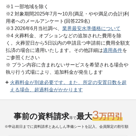
※1 一部地域を除く
※2 対象期間2025年7月〜10月(満足・やや満足の合計)利
用者へのメールアンケート(回答229名)
※3 2026年6月当社調べ、
業界最安水準価格について
※4 火葬料金、オプションなどの追加された費用を除
く。火葬翌日から5日以内の申請且つ申請前に費用全額支
払済の場合に適用いたします。その他詳細は
適用条件
を
ご参照ください
※ プラン内容に含まれないサービスを希望される場合や
執り行う式場により、追加料金が発生します
火葬料金が別途必要です。また、所定の安置日数を超
える場合、超過料金がかかります
3
事前の資料請求
最大
万円引
等で
※申込前日までに資料請求とあんしん準備シートを記入、会員限定の割引額