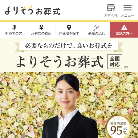
運営会社
メニュー
初めての方
お葬式の費用
葬儀場を探す
依頼の流れ
緊急の方へ
※1
※2