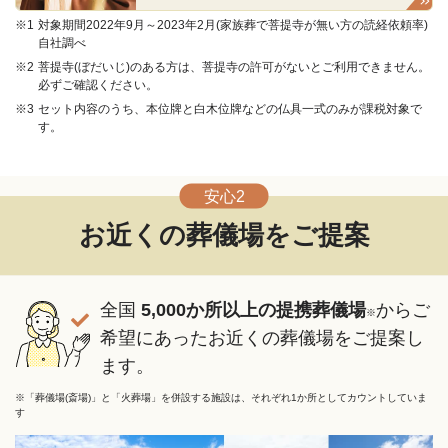
※1
対象期間2022年9月～2023年2月(家族葬で菩提寺が無い方の読経依頼率)
自社調べ
※2
菩提寺(ぼだいじ)のある方は、菩提寺の許可がないとご利用できません。
必ずご確認ください。
※3
セット内容のうち、本位牌と白木位牌などの仏具一式のみが課税対象で
す。
安心2
お近くの葬儀場をご提案
全国 ︎
5,000か所以上の提携葬儀場
からご
※
希望にあったお近くの葬儀場をご提案し
ます。
※「葬儀場(斎場)」と「火葬場」を併設する施設は、それぞれ1か所としてカウントしていま
す