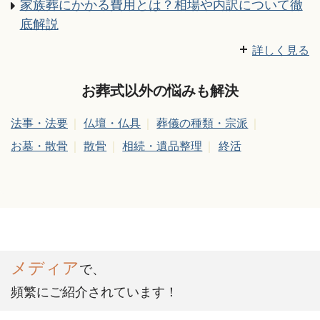
家族葬にかかる費用とは？相場や内訳について徹
底解説
湯灌を行う意味や料金、やり方について
御膳料の書き方・渡し方・金額相場などのマナー
家族葬の喪主挨拶｜すぐに使える例文とタイミン
香典の金額相場、香典袋の書き方・渡し方やマナ
家族葬とはどんなお葬式？参列者は誰を呼ぶ？費
身内に不幸が起きた時の準備
枕経とは？依頼の仕方や流れ、お布施の相場など
通夜・葬儀での数珠の持ち方・使い方・選び方
家族葬の服装マナーはこれで大丈夫！親族、参列
喪主がすることはなに？ 葬儀での失敗事例や喪主
香典の金額相場、香典袋の書き方・渡し方やマナ
通夜の流れ | 一般的な葬儀の場合
葬儀とはどんな意味がある？様々な種類、様々な
法事・法要で僧侶へ包むお布施の金額相場とお布
葬儀/告別式の流れ、準備手順とスケジュールにつ
家族葬の通夜、葬儀・告別式の流れと主な注意点
【訃報の連絡で使える文例付き】訃報のお知らせ
副葬品と棺に入れるもの・入れてはいけないもの
家族葬はどこまでの範囲の人を呼ぶ？呼ぶ基準や
お通夜での挨拶マナー！立場別に紹介
法事・法要・葬儀、お布施の金額相場ってどのく
通夜・葬儀、喪服でのハンカチは何色？男女の違
家族葬にかかる費用とは？相場や内訳について徹
詳しく見る
グ、ポイントを徹底解説
ーまで徹底解説
用や式の流れ、注意点を解説
［宗派別早見表］
者の違い、身だしなみまで詳しく解説
ガイドの活用方法を詳しく解説！
ーまで徹底解説
価値観
施袋の書き方・渡し方
いて
を詳しく解説
の意味と書き方
気をつけるべきマナーを解説
らい？渡し方は？
いは？お葬式の持ち物マナー
底解説
お葬式以外の悩みも解決
法事・法要
仏壇・仏具
葬儀の種類・宗派
お墓・散骨
散骨
相続・遺品整理
終活
メディア
で、
頻繁にご紹介されています！