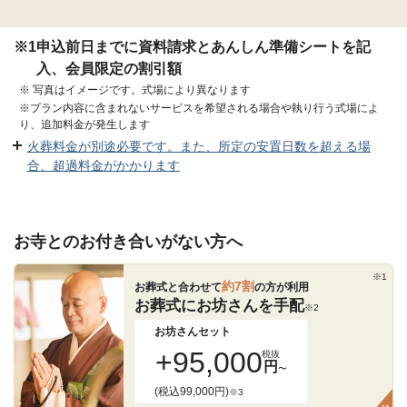
※1
申込前日までに資料請求とあんしん準備シートを記
入、会員限定の割引額
※
写真はイメージです。式場により異なります
※プラン内容に含まれないサービスを希望される場合や執り行う式場によ
り、追加料金が発生します
火葬料金が別途必要です。また、所定の安置日数を超える場
合、超過料金がかかります
お寺とのお付き合いがない方へ
※1
約7割
お葬式と合わせて
の方が利用
お葬式にお坊さんを手配
※2
お坊さんセット
+95,000
税抜
円
〜
(税込99,000円)
※3