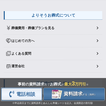
よりそうお葬式について
葬儀費用・葬儀プランを見る
はじめての方へ
よくある質問
運営会社
3
葬儀場(斎場)を探す
事前の資料請求
お葬式
最大
万円引
等で
が
※
資料請求
電話相談
する（無料）
全国から葬儀場(斎場)を探す
※申込前日までに資料請求とあんしん準備シートを記入、会員限定の割引額