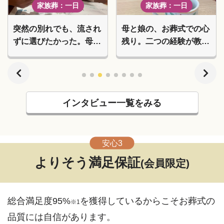
家族葬：一日
家族葬：一日
突然の別れでも、流され
母と娘の、お葬式での心
ずに選びたかった。母は
残り。二つの経験が教え
花で、父は詩吟で見送っ
てくれた「後悔しないお
た家族葬
葬式」
インタビュー一覧をみる
安心3
よりそう満足保証
(会員限定)
総合満足度95%
を獲得しているからこそお葬式の
※1
品質には自信があります。