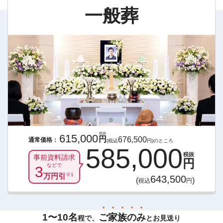
一般葬
税抜
615,000
円
676,500
通常価格：
(税込
円)のところ
585,000
税抜
事前資料請求
円
などで
3
万円引
※1
643,500
(
)
税込
円
1〜10名
ご
家
族
の
み
程で、
とお見送り