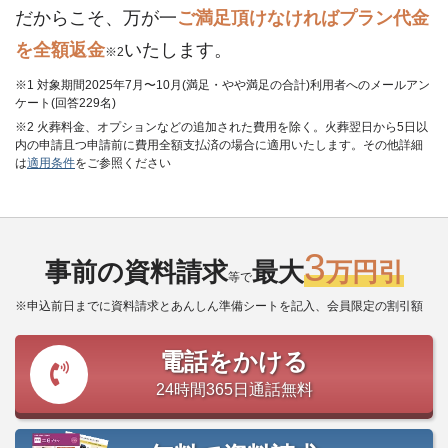
だからこそ、万が一
ご満足頂けなければプラン代金
を全額返金
いたします。
※2
※1 対象期間2025年7月〜10月(満足・やや満足の合計)利用者へのメールアン
ケート(回答229名)
※2 火葬料金、オプションなどの追加された費用を除く。火葬翌日から5日以
内の申請且つ申請前に費用全額支払済の場合に適用いたします。その他詳細
は
適用条件
をご参照ください
3
事前の資料請求
最大
万円引
等で
※申込前日までに資料請求とあんしん準備シートを記入、会員限定の割引額
電話をかける
24時間365日通話無料