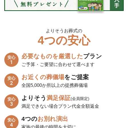
よりそうお葬式の
4つの安心
必要なものを厳選した
プラン
安心
1
ご予算・ご要望に合わせて選べます
お近くの葬儀場
をご提案
安心
2
全国5,000か所以上の提携葬儀場
よりそう
満足保証
(会員限定)
安心
3
満足できない場合プラン代金全額返金
4つの
お別れ演出
安心
4
家族の最後の時間を大切に