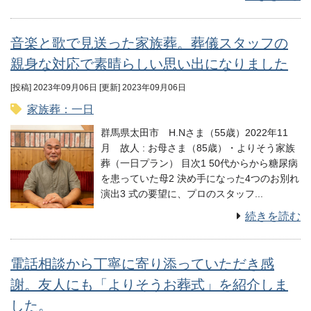
音楽と歌で見送った家族葬。葬儀スタッフの
親身な対応で素晴らしい思い出になりました
[投稿] 2023年09月06日
[更新] 2023年09月06日
家族葬：一日
群馬県太田市 H.Nさま（55歳）2022年11
月 故⼈ : お母さま（85歳）・よりそう家族
葬（一日プラン） 目次1 50代からから糖尿病
を患っていた母2 決め手になった4つのお別れ
演出3 式の要望に、プロのスタッフ...
続きを読む
電話相談から丁寧に寄り添っていただき感
謝。友人にも「よりそうお葬式」を紹介しま
した。