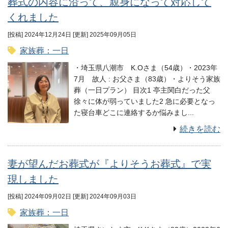
葬式の内容に沿って、親身になって対応して
くれました
[投稿] 2024年12月24日
[更新] 2025年09月05日
家族葬：一日
・埼玉県八潮市 K.Oさま（54歳）・2023年
7月 故⼈ : お父さま（83歳）・よりそう家族
葬（一日プラン） 目次1 亭主関白だった父
徐々に体が弱っていました2 急に必要となっ
た寝台車どこに連絡するか悩みまし...
続きを読む
妻が望んだお葬式が『よりそうお葬式』で実
現しました
[投稿] 2024年09月02日
[更新] 2024年09月03日
家族葬：一日