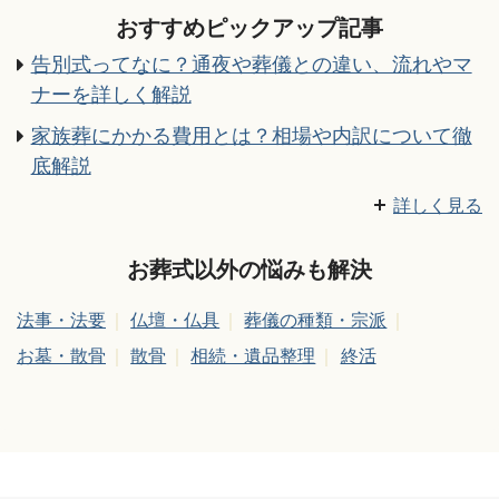
おすすめピックアップ記事
告別式ってなに？通夜や葬儀との違い、流れやマ
ナーを詳しく解説
家族葬にかかる費用とは？相場や内訳について徹
底解説
湯灌を行う意味や料金、やり方について
御膳料の書き方・渡し方・金額相場などのマナー
家族葬の喪主挨拶｜すぐに使える例文とタイミン
香典の金額相場、香典袋の書き方・渡し方やマナ
家族葬とはどんなお葬式？参列者は誰を呼ぶ？費
身内に不幸が起きた時の準備
枕経とは？依頼の仕方や流れ、お布施の相場など
通夜・葬儀での数珠の持ち方・使い方・選び方
家族葬の服装マナーはこれで大丈夫！親族、参列
喪主がすることはなに？ 葬儀での失敗事例や喪主
香典の金額相場、香典袋の書き方・渡し方やマナ
通夜の流れ | 一般的な葬儀の場合
葬儀とはどんな意味がある？様々な種類、様々な
法事・法要で僧侶へ包むお布施の金額相場とお布
葬儀/告別式の流れ、準備手順とスケジュールにつ
家族葬の通夜、葬儀・告別式の流れと主な注意点
【訃報の連絡で使える文例付き】訃報のお知らせ
副葬品と棺に入れるもの・入れてはいけないもの
家族葬はどこまでの範囲の人を呼ぶ？呼ぶ基準や
お通夜での挨拶マナー！立場別に紹介
法事・法要・葬儀、お布施の金額相場ってどのく
通夜・葬儀、喪服でのハンカチは何色？男女の違
家族葬にかかる費用とは？相場や内訳について徹
詳しく見る
グ、ポイントを徹底解説
ーまで徹底解説
用や式の流れ、注意点を解説
［宗派別早見表］
者の違い、身だしなみまで詳しく解説
ガイドの活用方法を詳しく解説！
ーまで徹底解説
価値観
施袋の書き方・渡し方
いて
を詳しく解説
の意味と書き方
気をつけるべきマナーを解説
らい？渡し方は？
いは？お葬式の持ち物マナー
底解説
お葬式以外の悩みも解決
法事・法要
仏壇・仏具
葬儀の種類・宗派
お墓・散骨
散骨
相続・遺品整理
終活