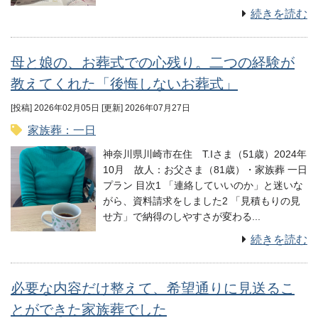
続きを読む
母と娘の、お葬式での心残り。二つの経験が
教えてくれた「後悔しないお葬式」
[投稿] 2026年02月05日
[更新] 2026年07月27日
家族葬：一日
神奈川県川崎市在住 T.Iさま（51歳）2024年
10月 故人：お父さま（81歳）・家族葬 一日
プラン 目次1 「連絡していいのか」と迷いな
がら、資料請求をしました2 「見積もりの見
せ方」で納得のしやすさが変わる...
続きを読む
必要な内容だけ整えて、希望通りに見送るこ
とができた家族葬でした