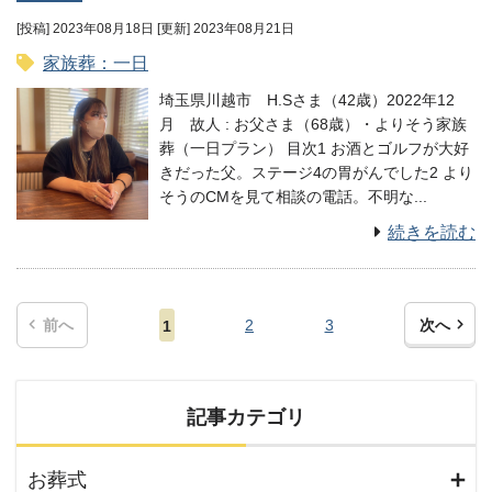
[投稿] 2023年08月18日
[更新] 2023年08月21日
家族葬：一日
埼玉県川越市 H.Sさま（42歳）2022年12
月 故⼈ : お父さま（68歳）・よりそう家族
葬（一日プラン） 目次1 お酒とゴルフが大好
きだった父。ステージ4の胃がんでした2 より
そうのCMを見て相談の電話。不明な...
続きを読む
前へ
2
3
次へ
1
記事カテゴリ
お葬式