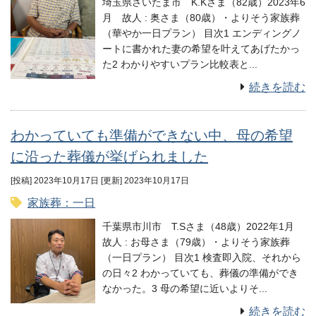
埼玉県さいたま市 K.Kさま（82歳）2023年6
月 故⼈ : 奥さま（80歳）・よりそう家族葬
（華やか一日プラン） 目次1 エンディングノ
ートに書かれた妻の希望を叶えてあげたかっ
た2 わかりやすいプラン比較表と...
続きを読む
わかっていても準備ができない中、母の希望
に沿った葬儀が挙げられました
[投稿] 2023年10月17日
[更新] 2023年10月17日
家族葬：一日
千葉県市川市 T.Sさま（48歳）2022年1月
故⼈ : お母さま（79歳）・よりそう家族葬
（一日プラン） 目次1 検査即入院、それから
の日々2 わかっていても、葬儀の準備ができ
なかった。3 母の希望に近いよりそ...
続きを読む