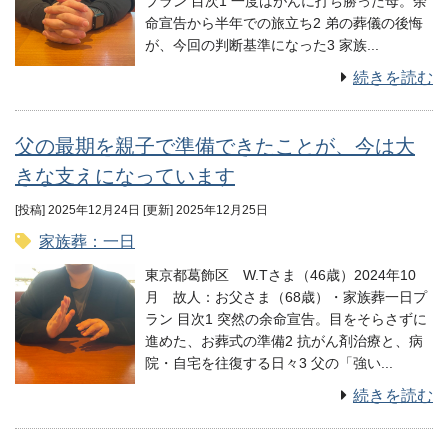
プラン 目次1 一度はがんに打ち勝った母。余
命宣告から半年での旅立ち2 弟の葬儀の後悔
が、今回の判断基準になった3 家族...
続きを読む
父の最期を親子で準備できたことが、今は大
きな支えになっています
[投稿] 2025年12月24日
[更新] 2025年12月25日
家族葬：一日
東京都葛飾区 W.Tさま（46歳）2024年10
月 故人：お父さま（68歳）・家族葬一日プ
ラン 目次1 突然の余命宣告。目をそらさずに
進めた、お葬式の準備2 抗がん剤治療と、病
院・自宅を往復する日々3 父の「強い...
続きを読む