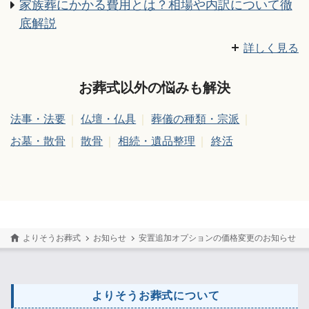
家族葬にかかる費用とは？相場や内訳について徹
底解説
湯灌を行う意味や料金、やり方について
御膳料の書き方・渡し方・金額相場などのマナー
家族葬の喪主挨拶｜すぐに使える例文とタイミン
香典の金額相場、香典袋の書き方・渡し方やマナ
家族葬とはどんなお葬式？参列者は誰を呼ぶ？費
身内に不幸が起きた時の準備
枕経とは？依頼の仕方や流れ、お布施の相場など
通夜・葬儀での数珠の持ち方・使い方・選び方
家族葬の服装マナーはこれで大丈夫！親族、参列
喪主がすることはなに？ 葬儀での失敗事例や喪主
香典の金額相場、香典袋の書き方・渡し方やマナ
通夜の流れ | 一般的な葬儀の場合
葬儀とはどんな意味がある？様々な種類、様々な
法事・法要で僧侶へ包むお布施の金額相場とお布
葬儀/告別式の流れ、準備手順とスケジュールにつ
家族葬の通夜、葬儀・告別式の流れと主な注意点
【訃報の連絡で使える文例付き】訃報のお知らせ
副葬品と棺に入れるもの・入れてはいけないもの
家族葬はどこまでの範囲の人を呼ぶ？呼ぶ基準や
お通夜での挨拶マナー！立場別に紹介
法事・法要・葬儀、お布施の金額相場ってどのく
通夜・葬儀、喪服でのハンカチは何色？男女の違
家族葬にかかる費用とは？相場や内訳について徹
詳しく見る
グ、ポイントを徹底解説
ーまで徹底解説
用や式の流れ、注意点を解説
［宗派別早見表］
者の違い、身だしなみまで詳しく解説
ガイドの活用方法を詳しく解説！
ーまで徹底解説
価値観
施袋の書き方・渡し方
いて
を詳しく解説
の意味と書き方
気をつけるべきマナーを解説
らい？渡し方は？
いは？お葬式の持ち物マナー
底解説
お葬式以外の悩みも解決
法事・法要
仏壇・仏具
葬儀の種類・宗派
お墓・散骨
散骨
相続・遺品整理
終活
よりそうお葬式
お知らせ
安置追加オプションの価格変更のお知らせ
よりそうお葬式について