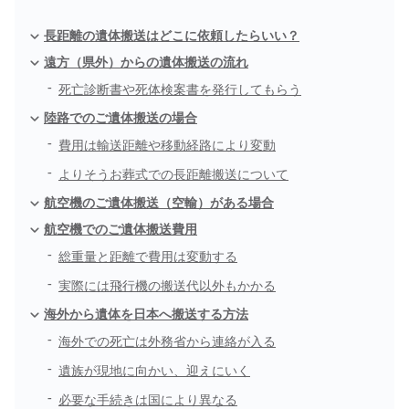
長距離の遺体搬送はどこに依頼したらいい？
遠方（県外）からの遺体搬送の流れ
死亡診断書や死体検案書を発行してもらう
陸路でのご遺体搬送の場合
費用は輸送距離や移動経路により変動
よりそうお葬式での長距離搬送について
航空機のご遺体搬送（空輸）がある場合
航空機でのご遺体搬送費用
総重量と距離で費用は変動する
実際には飛行機の搬送代以外もかかる
海外から遺体を日本へ搬送する方法
海外での死亡は外務省から連絡が入る
遺族が現地に向かい、迎えにいく
必要な手続きは国により異なる