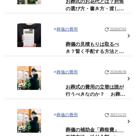
お葬式のお花代とは？封筒
の選び方・書き方・渡し方
のマナー・相場を解説
葬儀の費用
2026/07/03
葬儀の見積もりは取るべ
き？賢く手配する方法と注
意点を解説
葬儀の費用
2026/06/30
お葬式の費用の立替は誰が
行うべきなのか？ お葬式
費用立替の注意点
葬儀の費用
2025/12/25
葬儀の補助金「葬祭費」