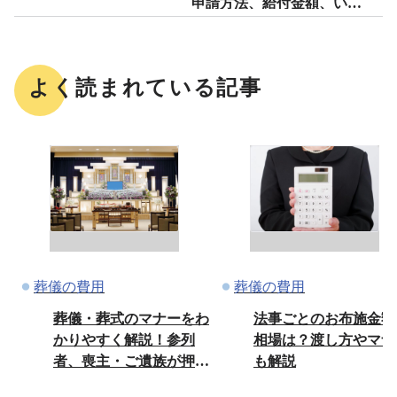
申請方法、給付金額、いつ
振り込まれる？
よく読まれている記事
葬儀の費用
葬儀の費用
葬儀・葬式のマナーをわ
法事ごとのお布施金額
かりやすく解説！参列
相場は？渡し方やマナ
者、喪主・ご遺族が押さ
も解説
えたい服装、言葉遣い、