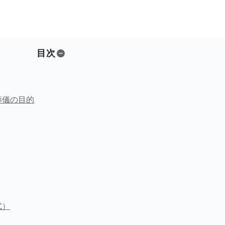
目次
葬儀の目的
式）