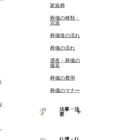
家族葬
葬儀の種類・
宗派
葬儀後の流れ
葬儀の流れ
通夜・葬儀の
服装
葬儀の費用
う
葬儀のマナー
安
法事・法
要
し
法事・法要の
トップ
仏壇・仏