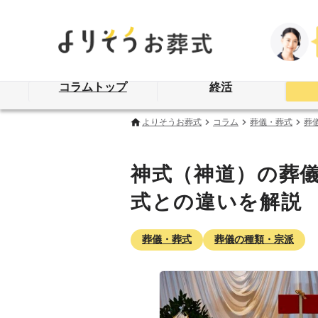
コラムトップ
終活
よりそうお葬式
コラム
葬儀・葬式
葬
神式（神道）の葬
式との違いを解説
葬儀・葬式
葬儀の種類・宗派