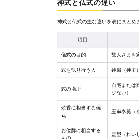
神式と仏式の違い
神式と仏式の主な違いを表にまとめ
項目
儀式の目的
故人さまを
式を執り行う人
神職（神主
自宅または
式の場所
少ない）
焼香に相当する儀
玉串奉奠（
式
お位牌に相当する
霊璽（れい
もの