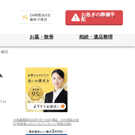
お急ぎの葬儀手
配
お墓・散骨
相続・遺品整理
を解説
仏
/14
※対象期間2025年7月〜10月(満足・やや満足の合
計)利用者へのメールアンケート(回答229名)