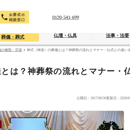
0120-541-699
仏壇・仏具
法事・法要
葬儀・葬式
儀の種類・宗派
神式（神道）の葬儀とは？神葬祭の流れとマナー・仏式との違い
儀とは？神葬祭の流れとマナー・
公開日：2017/06/30
更新日：2026/07