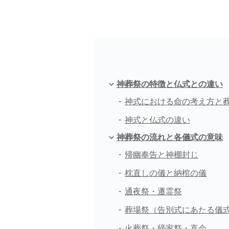
神葬祭の特徴と仏式との違い
神式における命の考え方と
神式と仏式の違い
神葬祭の流れと各儀式の意味
帰幽奉告と神棚封じ
枕直しの儀と納棺の儀
通夜祭・遷霊祭
葬場祭（告別式にあたる儀
火葬祭・帰家祭・直会