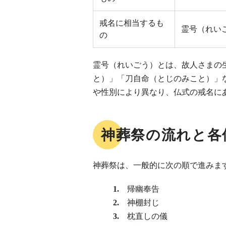
戒名に相当するも
霊号（れい
の
霊号（れいごう）とは、故人さまの
と）」「刀自命（とじのみこと）」
や性別により異なり、仏式の戒名に
神葬祭の流れと各
神葬祭は、一般的に次の順で進みま
帰幽奉告
神棚封じ
枕直しの儀