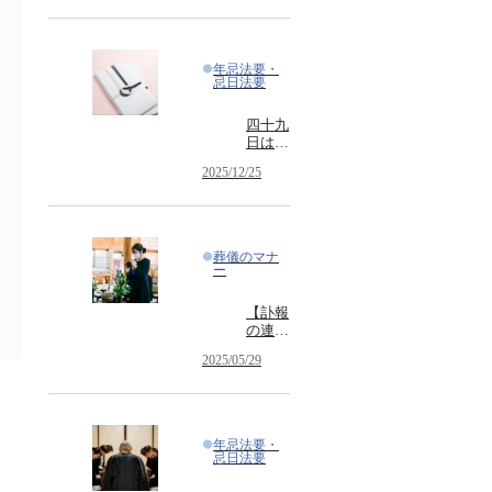
りやす
く解
説！参
列者、
年忌法要・
喪主・
忌日法要
ご遺族
が押さ
四十九
えたい
日はお
服装、
布施が
言葉遣
2025/12/25
必要？
い、当
法要の
日の振
種類や
る舞い
意味も
詳しく
葬儀のマナ
解説
ー
【訃報
の連絡
で使え
2025/05/29
る文例
付き】
訃報の
お知ら
せの意
年忌法要・
味と書
忌日法要
き方