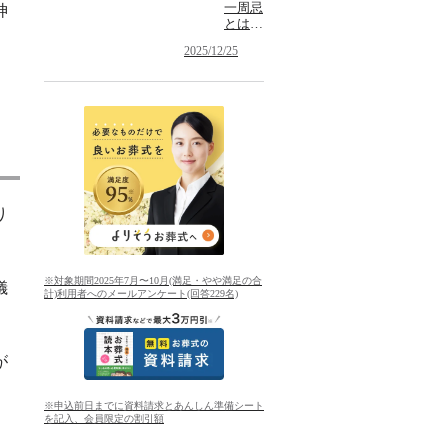
一周忌
神
とは？
一回忌
2025/12/25
との違
いやお
布施・
香典・
お供
え・お
返しに
ついて
り
※対象期間2025年7月〜10月(満足・やや満足の合
儀
計)利用者へのメールアンケート(回答229名)
が
※申込前日までに資料請求とあんしん準備シート
を記入、会員限定の割引額