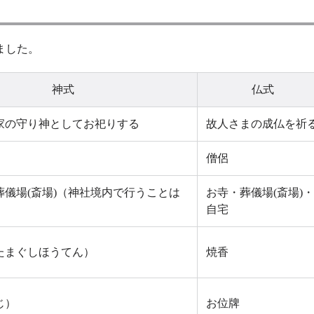
ました。
神式
仏式
家の守り神としてお祀りする
故人さまの成仏を祈
）
僧侶
葬儀場(斎場)（神社境内で行うことは
お寺・葬儀場(斎場)・
自宅
たまぐしほうてん）
焼香
じ）
お位牌