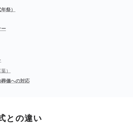
式年祭）
ナー
ー
言葉）
の葬儀への対応
式との違い