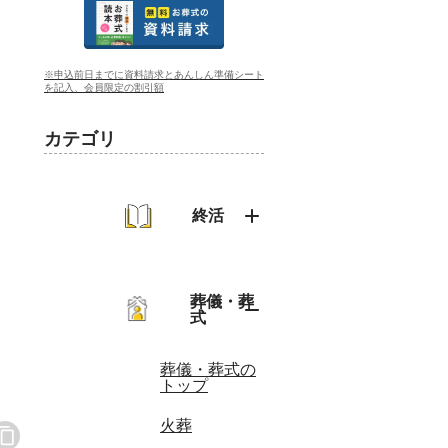
※申込前日までに資料請求とあんしん準備シート
を記入、会員限定の割引額
カテゴリ
終活
終活のトップ
葬儀・葬
式
葬儀・葬式の
トップ
火葬