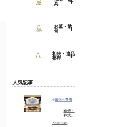
具
法事・法要の
マナー
仏壇・仏具の
彼岸
トップ
お墓・散
骨
お盆（初盆・
位牌
新盆）
選び方
お墓・散骨の
戒名・法名
トップ
相続・遺品
飾り方（祀り
整理
年忌法要・忌
方）
墓じまい・引
日法要
っ越し
相続・遺品整
散骨
理のトップ
人気記事
墓参り
種類・選び方
葬儀の費用
葬儀・
葬式の
マナー
2026/07/06
をわか