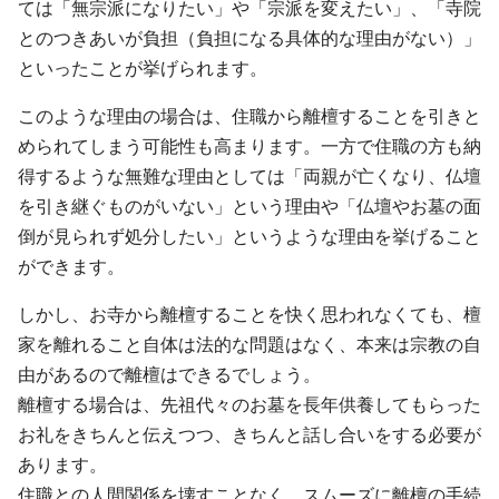
ては「無宗派になりたい」や「宗派を変えたい」、「寺院
とのつきあいが負担（負担になる具体的な理由がない）」
といったことが挙げられます。
このような理由の場合は、住職から離檀することを引きと
められてしまう可能性も高まります。一方で住職の方も納
得するような無難な理由としては「両親が亡くなり、仏壇
を引き継ぐものがいない」という理由や「仏壇やお墓の面
倒が見られず処分したい」というような理由を挙げること
ができます。
しかし、お寺から離檀することを快く思われなくても、檀
家を離れること自体は法的な問題はなく、本来は宗教の自
由があるので離檀はできるでしょう。
離檀する場合は、先祖代々のお墓を長年供養してもらった
お礼をきちんと伝えつつ、きちんと話し合いをする必要が
あります。
住職との人間関係を壊すことなく、スムーズに離檀の手続