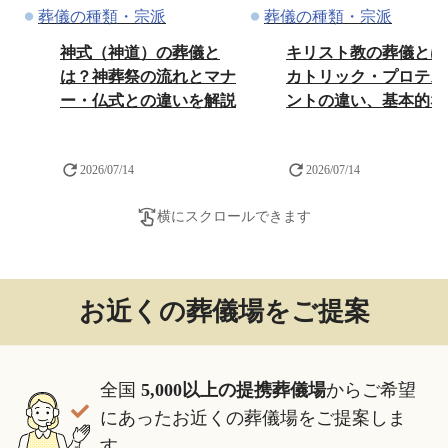
葬儀の種類・宗派
葬儀の種類・宗派
神式（神道）の葬儀と
キリスト教の葬儀とは
は？神葬祭の流れとマナ
カトリック・プロテス
ー・仏式との違いを解説
ントの違い、基本的な
れやマナー
2026/07/14
2026/07/14
横にスクロールできます
お近くの葬儀場をご提案
全国 ︎
5,000以上の提携葬儀場
からご希望
にあったお近くの葬儀場をご提案しま
す。