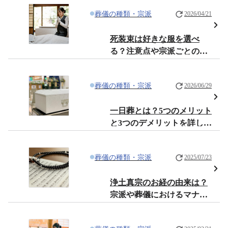
葬儀の種類・宗派
2026/04/21
死装束は好きな服を選べ
る？注意点や宗派ごとの違
いを解説
葬儀の種類・宗派
2026/06/29
一日葬とは？5つのメリット
と3つのデメリットを詳しく
解説！
葬儀の種類・宗派
2025/07/23
浄土真宗のお経の由来は？
宗派や葬儀におけるマナー
について解説