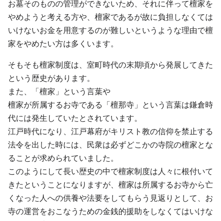
お墓そのものの管理ができないため、それに伴って檀家を
やめようと考える方や、檀家であるが故に負担しなくては
いけないお金を用意するのが難しいというような理由で檀
家をやめたい方は多くいます。
そもそも檀家制度は、室町時代の末期頃から発展してきた
という歴史があります。
また、「檀家」という言葉や
檀家が所属するお寺である「檀那寺」という言葉は鎌倉時
代には発生していたとされています。
江戸時代になり、江戸幕府がキリスト教の信仰を禁止する
法令を出した時には、民衆は必ずどこかの寺院の檀家とな
ることが求められていました。
このようにして長い歴史の中で檀家制度は人々に根付いて
きたということになりますが、檀家は所属するお寺から亡
くなった人への供養や法要をしてもらう見返りとして、お
寺の運営をおこなうための金銭的援助をしなくてはいけな