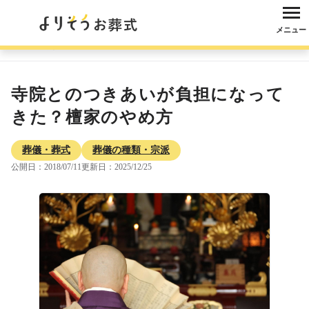
メニュー
よりそうお葬式
コラム
葬儀・葬式
葬儀の種類・宗派
寺院とのつき
寺院とのつきあいが負担になって
きた？檀家のやめ方
葬儀・葬式
葬儀の種類・宗派
公開日：2018/07/11
更新日：2025/12/25