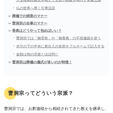
大宝楼閣陀羅尼を唱えて太鼓や鐃鈸を鳴らす挙龕念誦
仏の世界へ導く引導法語
葬儀での焼香のマナー
曹洞宗の合掌のマナー
香典はどうやって包めばいい？
曹洞宗では「御霊前」や「御香典」の不祝儀袋を使う
水引の下の中央に差出人の名前をフルネームで記入する
金額は他の宗派とほぼ同じ
曹洞宗は葬儀の儀式が多いのが特徴！
曹洞宗ってどういう宗派？
曹洞宗では、お釈迦様から相続されてきた教えを継承し、