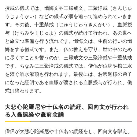
授戒の儀式では、懺悔文や三帰戒文、三聚浄戒（さんじゅ
うじょうかい）などの儀式が順を追って進められていきま
す。その後、十重禁戒（じゅうじゅうきんかい）、血脈授
与（けちみやくじゅよ）の儀式が続けて行われ、あの世へ
と旅立つ準備を行う流れです。懺悔文は、生前の行いの懺
悔をする儀式です。また、仏の教えを守り、世の中のため
に尽くすことを誓うのが、三帰戒文や三聚浄戒や十重禁戒
です。ちなみに三聚浄戒の儀式では、僧侶が位牌や棺に水
を灌ぐ洒水灌頂も行われます。最後には、お釈迦様の弟子
になった証明である血脈が渡される血脈授与が行われ、儀
式は終わります。
大悲心陀羅尼や十仏名の読経、回向文が行われ
る入龕諷経や龕前念誦
僧侶が大悲心陀羅尼や十仏名の読経をし、回向文を唱え、