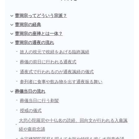
曹洞宗ってどういう宗派？
曹洞宗の経典
曹洞宗の座禅とは一体？
曹洞宗の通夜の流れ
故人の枕元で枕経をあげる臨終諷経
葬儀の前日に行われる通夜式
通夜式で行われるのが通夜諷経の儀式
参列者に食事や飲み物を出す通夜振る舞い
葬儀当日の流れ
葬儀当日に行う剃髪
授戒の儀式
大悲心陀羅尼や十仏名の読経、回向文が行われる入龕諷
経や龕前念誦