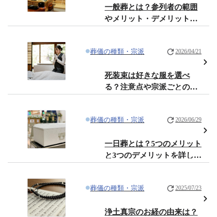
一般葬とは？参列者の範囲
やメリット・デメリットな
どを解説！
葬儀の種類・宗派
2026/04/21
死装束は好きな服を選べ
る？注意点や宗派ごとの違
いを解説
葬儀の種類・宗派
2026/06/29
一日葬とは？5つのメリット
と3つのデメリットを詳しく
解説！
葬儀の種類・宗派
2025/07/23
浄土真宗のお経の由来は？