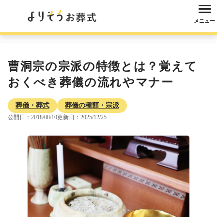
メニュー
よりそうお葬式
コラム
葬儀・葬式
葬儀の種類・宗派
曹洞宗の宗派
曹洞宗の宗派の特徴とは？覚えて
おくべき葬儀の流れやマナー
葬儀・葬式
葬儀の種類・宗派
公開日：2018/08/10
更新日：2025/12/25