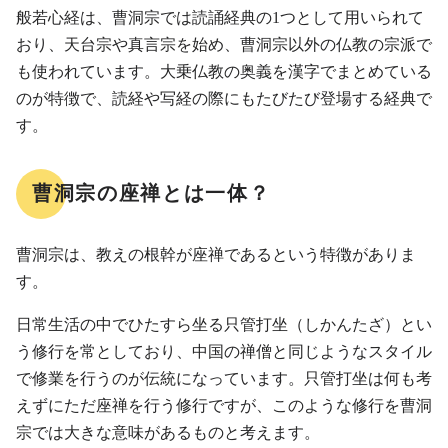
般若心経は、曹洞宗では読誦経典の1つとして用いられて
おり、天台宗や真言宗を始め、曹洞宗以外の仏教の宗派で
も使われています。大乗仏教の奥義を漢字でまとめている
のが特徴で、読経や写経の際にもたびたび登場する経典で
す。
曹洞宗の座禅とは一体？
曹洞宗は、教えの根幹が座禅であるという特徴がありま
す。
日常生活の中でひたすら坐る只管打坐（しかんたざ）とい
う修行を常としており、中国の禅僧と同じようなスタイル
で修業を行うのが伝統になっています。只管打坐は何も考
えずにただ座禅を行う修行ですが、このような修行を曹洞
宗では大きな意味があるものと考えます。