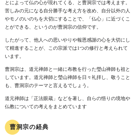
とによって仏の心が現れてくる、と曹洞宗では考えます。
苦しみの元になる自分勝手な考え方を改め、自分以外の人
やモノのいのちを大切にすることで、「仏心」に近づくこ
とができる、というのが曹洞宗の信仰です。
したがって、他人への思いやりや報恩感謝の心を大切にし
て精進することが、この宗派では1つの修行と考えられて
います。
曹洞宗は、道元禅師と一緒に布教を行った瑩山禅師も祖と
しています。道元禅師と瑩山禅師を日々礼拝し、敬うこと
も、曹洞宗のテーマと言えるでしょう。
道元禅師は「正法眼蔵」などを著し、自らの悟りの境地や
仏教についての考えをまとめています
曹洞宗の経典