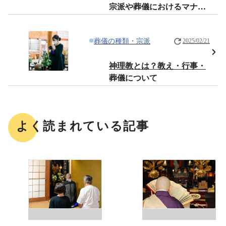
宗派や葬儀におけるマナー
について解説
葬儀の種類・宗派
2025/02/21
神理教とは？教え・行事・
葬儀について
よく読まれている記事