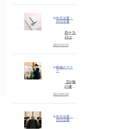
りやす
く解
説！参
列者、
年忌法要・
喪主・
忌日法要
ご遺族
が押さ
四十九
えたい
日はお
服装、
布施が
言葉遣
2025/12/25
必要？
い、当
法要の
日の振
種類や
る舞い
意味も
詳しく
葬儀のマナ
解説
ー
【訃報
の連絡
で使え
2025/05/29
る文例
付き】
訃報の
お知ら
せの意
年忌法要・
味と書
忌日法要
き方