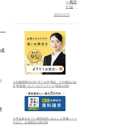
一周忌
とは？
一回忌
2025/12/25
との違
いやお
布施・
香典・
お供
え・お
返しに
ついて
ら成
っ
※対象期間2025年7月〜10月(満足・やや満足の合
計)利用者へのメールアンケート(回答229名)
禁
※申込前日までに資料請求とあんしん準備シート
を記入、会員限定の割引額