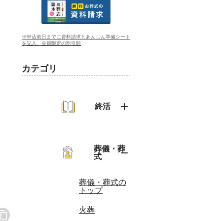
※申込前日までに資料請求とあんしん準備シート
を記入、会員限定の割引額
カテゴリ
終活
終活のトップ
葬儀・葬
式
葬儀・葬式の
トップ
火葬