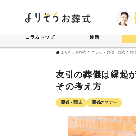
コラムトップ
終活
よりそうお葬式
コラム
葬儀・葬式
葬
友引の葬儀は縁起
その考え方
葬儀・葬式
葬儀のマナー