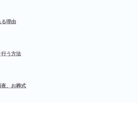
れる理由
り行う方法
通夜、お葬式