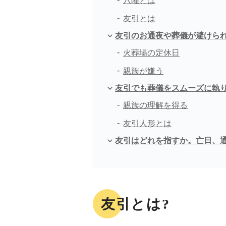
六曜とは
友引とは
友引のお通夜や葬儀が避けら
火葬場の定休日
親族が嫌う
友引でも葬儀をスムーズに執
親族の理解を得る
友引人形とは
友引はどれを指すか。亡日、
友引とは?