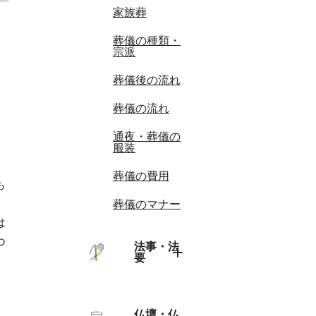
家族葬
葬儀の種類・
宗派
葬儀後の流れ
葬儀の流れ
通夜・葬儀の
服装
葬儀の費用
も
葬儀のマナー
は
つ
法事・法
要
法事・法要の
トップ
仏壇・仏