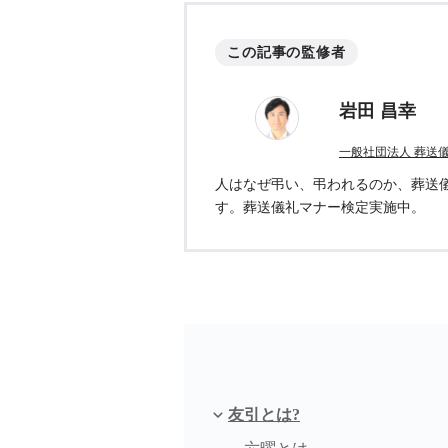
この記事の監修者
岩田 昌幸
一般社団法人 葬送
人はなぜ弔い、弔われるのか、葬送
す。葬送儀礼マナー検定実施中。
友引とは?