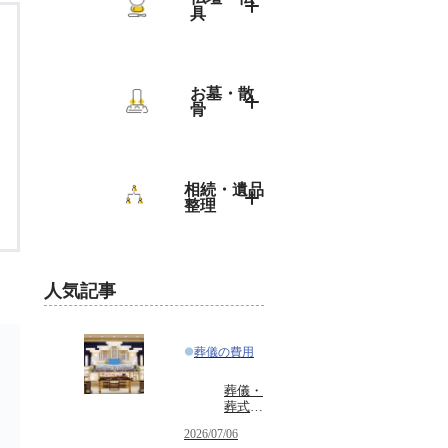
具
法事・法要の
マナー
仏壇・仏具の
彼岸
トップ
お墓・散
骨
お盆（初盆・
位牌
新盆）
選び方
お墓・散骨の
戒名・法名
トップ
相続・遺品
飾り方（祀り
整理
年忌法要・忌
方）
墓じまい・引
日法要
っ越し
相続・遺品整
散骨
理のトップ
人気記事
墓参り
種類・選び方
葬儀の費用
葬儀・
葬式の
マナー
2026/07/06
をわか