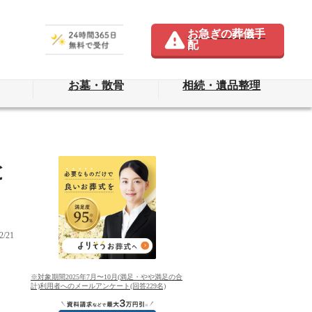
お急ぎの葬儀手
配
お墓・散骨
相続・遺品整理
と
/21
※対象期間2025年7月〜10月(満足・やや満足の合
計)利用者へのメールアンケート(回答229名)