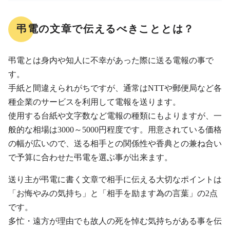
弔電の文章で伝えるべきこととは？
弔電とは身内や知人に不幸があった際に送る電報の事で
す。
手紙と間違えられがちですが、通常はNTTや郵便局など各
種企業のサービスを利用して電報を送ります。
使用する台紙や文字数など電報の種類にもよりますが、一
般的な相場は3000～5000円程度です。用意されている価格
の幅が広いので、送る相手との関係性や香典との兼ね合い
で予算に合わせた弔電を選ぶ事が出来ます。
送り主が弔電に書く文章で相手に伝える大切なポイントは
「お悔やみの気持ち」と「相手を励ます為の言葉」の2点
です。
多忙・遠方が理由でも故人の死を悼む気持ちがある事を伝