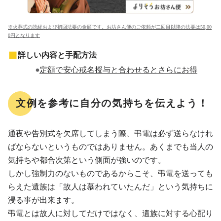
※火葬式の読経および初回法要の金額です。お坊さん便のご依頼が二回目以降の法要は50,00
0円となります
詳しい内容と手配方法
定額で安心戒名授与と合わせるとさらにお得
文例を参考に自分の気持ちを伝えよう！
通夜や告別式を欠席してしまう際、弔電は必ず送らなけれ
ばならないというものではありません。あくまでも当人の
気持ちや都合次第という側面が強いのです。
しかし強制力のないものであるからこそ、弔電を送っても
らえた遺族は「故人は慕われていたんだ」という気持ちに
浸る事が出来ます。
弔電とは故人に対してだけではなく、遺族に対する心配り