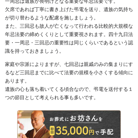
一周忌は遺族が喪明けとなる重要な年忌法要です。
欠席であれば丁寧に書き上げた弔電を送り、遺族の気持ち
が切り替わるような配慮を施しましょう。
また、三回忌も故人が亡くなって行われる比較的大規模な
年忌法要の締めくくりとして重要視されます。四十九日法
要・一周忌・三回忌の重要性は同じくらいであるという認
識を持っておきましょう。
家庭や宗派によりますが、七回忌は親戚のみの集まりにす
るなど三回忌までに比べて法要の規模を小さくする傾向に
あります。
遺族の心も落ち着いてくる頃合なので、弔電を送付する１
つの節目として考えられる事も多いです。