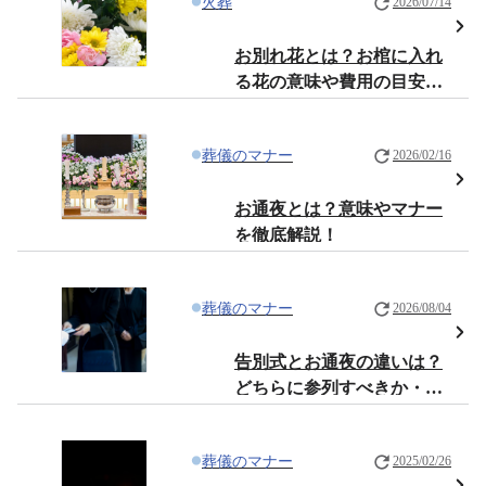
火葬
2026/07/14
お別れ花とは？お棺に入れ
る花の意味や費用の目安を
わかりやすく解説
葬儀のマナー
2026/02/16
お通夜とは？意味やマナー
を徹底解説！
葬儀のマナー
2026/08/04
告別式とお通夜の違いは？
どちらに参列すべきか・服
装や香典のマナーも解説
葬儀のマナー
2025/02/26