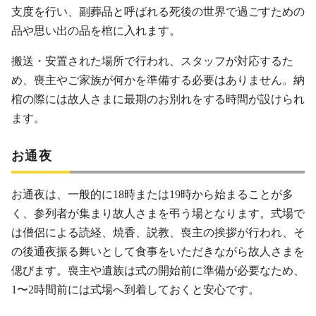
支度を行い、副葬品と呼ばれる死後の世界で過ごすための
品や思い出の品を棺に入れます。
搬送・安置された場所で行われ、スタッフが対応するた
め、喪主やご家族が何かを準備する必要はありません。納
棺の際には故人さまに最期のお別れをする時間が設けられ
ます。
お通夜
お通夜は、一般的に18時または19時から始まることが多
く、参列者が集まり故人さまを弔う場となります。式場で
は僧侶による読経、焼香、説教、喪主の挨拶が行われ、そ
の後通夜振る舞いとして食事をいただきながら故人さまを
偲びます。喪主や遺族は式の開始前に準備が必要なため、
1〜2時間前には式場へ到着しておくと安心です。