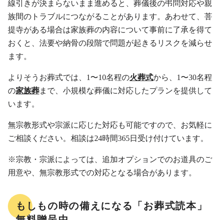
線引きが決まらないまま進めると、葬儀後の弔問対応や親
族間のトラブルにつながることがあります。あわせて、菩
提寺がある場合は家族葬の内容について事前に了承を得て
おくと、法要や納骨の段階で問題が起きるリスクを減らせ
ます。
よりそうお葬式では、1〜10名程の
火葬式
から、1〜30名程
の
家族葬
まで、小規模な葬儀に対応したプランを提供して
います。
無宗教形式や宗派に応じた対応も可能ですので、お気軽に
ご相談ください。相談は24時間365日受け付けています。
※宗教・宗派によっては、追加オプションでのお道具のご
用意や、無宗教形式での対応となる場合があります。
もしもの時の備えになる「お葬式読本」
無料贈呈中