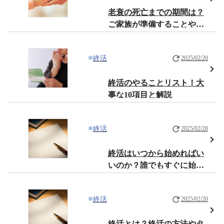
老衰の死亡までの期間は？
ご家族が準備することや心
構えについて解説
終活
2025/02/20
終活のやることリスト！大
事な10項目と解説
終活
2025/02/20
終活はいつから始めればい
いのか？誰でもすぐに始め
られる終活の解説
終活
2025/02/20
終活とは？終活の方法やタ