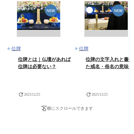
位牌
位牌
位牌とは｜仏壇があれば
位牌の文字入れと書か
位牌は必要ない？
た戒名・俗名の意味と
2025/12/25
2025/12/25
横にスクロールできます