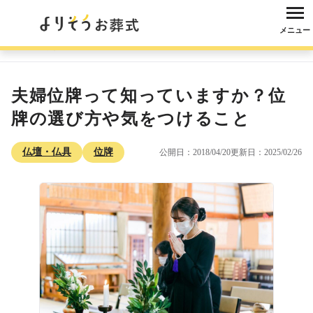
メニュー
よりそうお葬式
コラム
仏壇・仏具
位牌
夫婦位牌って知っています
夫婦位牌って知っていますか？位
牌の選び方や気をつけること
仏壇・仏具
位牌
公開日：2018/04/20
更新日：2025/02/26