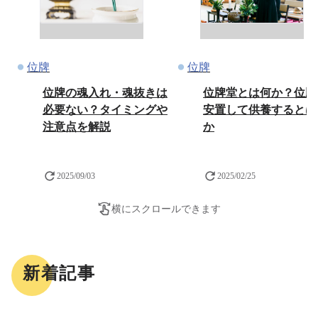
位牌
位牌
位牌の魂入れ・魂抜きは
位牌堂とは何か？位牌
必要ない？タイミングや
安置して供養するとは
注意点を解説
か
2025/09/03
2025/02/25
横にスクロールできます
新着記事