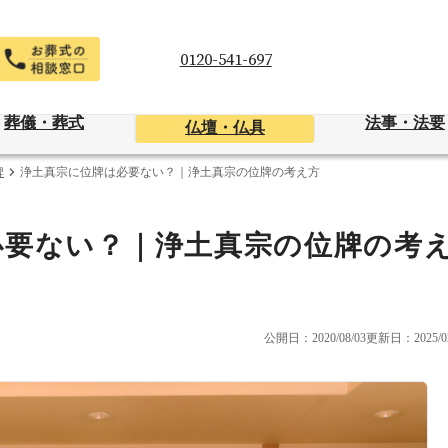
0120-541-697
葬儀・葬式
法事・法要
仏壇・仏具
牌
浄土真宗に位牌は必要ない？｜浄土真宗の位牌の考え方
必要ない？｜浄土真宗の位牌の考
公開日：2020/08/03
更新日：2025/02