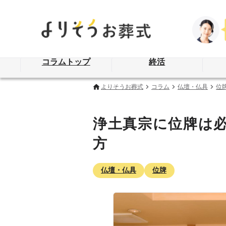
コラムトップ
終活
よりそうお葬式
コラム
仏壇・仏具
位
浄土真宗に位牌は
方
仏壇・仏具
位牌