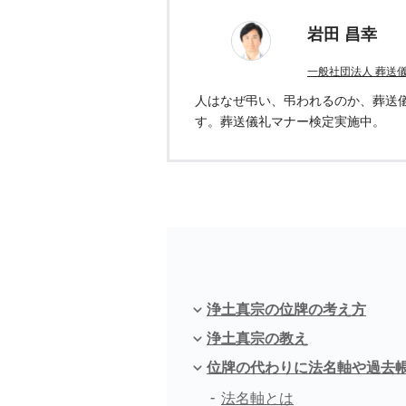
岩田 昌幸
一般社団法人 葬送
人はなぜ弔い、弔われるのか、葬送
す。葬送儀礼マナー検定実施中。
浄土真宗の位牌の考え方
浄土真宗の教え
位牌の代わりに法名軸や過去
法名軸とは