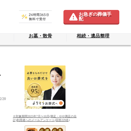
お急ぎの葬儀手
配
お墓・散骨
相続・遺品整理
え
/20
※対象期間2025年7月〜10月(満足・やや満足の合
計)利用者へのメールアンケート(回答229名)