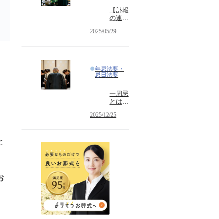
【訃報
の連絡
で使え
2025/05/29
る文例
付き】
訃報の
お知ら
せの意
年忌法要・
味と書
忌日法要
き方
一周忌
とは？
一回忌
2025/12/25
との違
いやお
布施・
香典・
と
お供
え・お
返しに
ついて
お
。