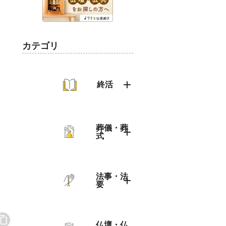
カテゴリ
終活
終活のトップ
葬儀・葬
式
葬儀・葬式の
トップ
法事・法
要
火葬
家族葬
法事・法要の
トップ
仏壇・仏