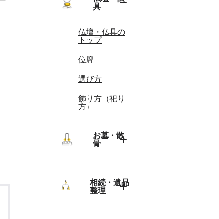
葬儀の種類・
具
宗派
法事・法要の
マナー
葬儀後の流れ
仏壇・仏具の
彼岸
トップ
葬儀の流れ
お盆（初盆・
位牌
新盆）
通夜・葬儀の
服装
選び方
戒名・法名
葬儀の費用
飾り方（祀り
年忌法要・忌
方）
日法要
葬儀のマナー
お墓・散
骨
お墓・散骨の
トップ
相続・遺品
整理
墓じまい・引
っ越し
相続・遺品整