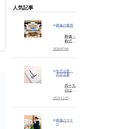
散骨
理のトップ
人気記事
墓参り
種類・選び方
葬儀の費用
葬儀・
葬式の
マナー
2026/07/06
をわか
りやす
く解
説！参
列者、
年忌法要・
喪主・
忌日法要
ご遺族
が押さ
四十九
えたい
日はお
服装、
布施が
言葉遣
2025/12/25
必要？
い、当
法要の
日の振
種類や
る舞い
意味も
詳しく
葬儀のマナ
解説
ー