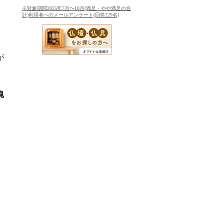
※対象期間2025年7月〜10月(満足・やや満足の合
計)利用者へのメールアンケート(回答229名)
が
魂
。