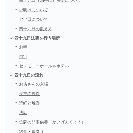
四十九日（満中陰）法要について
忌明けについて
七七日について
四十九日の数え方
四十九日法要を行う場所
お寺
自宅
セレモニーホールやホテル
四十九日の流れ
お坊さんの入場
喪主の挨拶
読経と焼香
法話
位牌の開眼供養（かいげんくよう）
納骨・墓参り