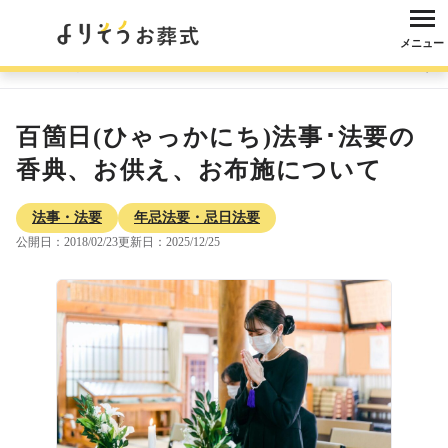
メニュー
よりそうお葬式
コラム
法事・法要
年忌法要・忌日法要
百箇日(ひ
百箇日(ひゃっかにち)法事･法要の
香典、お供え、お布施について
法事・法要
年忌法要・忌日法要
公開日：2018/02/23
更新日：2025/12/25