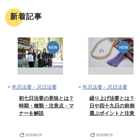
新着記事
年忌法要・忌日法要
年忌法要・忌日法要
初七日法要の意味とは？
繰り上げ法要とは？初
時期・種類・注意点・マ
日や四十九日の前倒し
ナーを解説
選ぶポイントと注意点
2026/06/29
2026/06/29