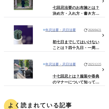
七回忌法要のお布施とは？
決め方・入れ方・書き方・
渡し方などのマナーを解説
年忌法要・忌日法要
2026/04/21
初七日までしてはいけない
ことは？四十九日・一周忌
までの注意点も解説
年忌法要・忌日法要
2025/12/25
十七回忌とは？服装や香典
のマナーについて知ってお
きたいこと
よく読まれている記事