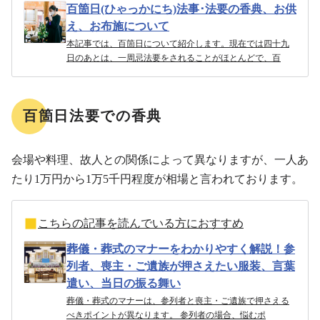
百箇日(ひゃっかにち)法事･法要の香典、お供
え、お布施について
本記事では、百箇日について紹介します。現在では四十九
日のあとは、一周忌法要をされることがほとんどで、百
百箇日法要での香典
会場や料理、故人との関係によって異なりますが、一人あ
たり1万円から1万5千円程度が相場と言われております。
こちらの記事を読んでいる方におすすめ
葬儀・葬式のマナーをわかりやすく解説！参
列者、喪主・ご遺族が押さえたい服装、言葉
遣い、当日の振る舞い
葬儀・葬式のマナーは、参列者と喪主・ご遺族で押さえる
べきポイントが異なります。 参列者の場合、悩むポ