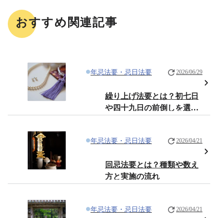
おすすめ関連記事
年忌法要・忌日法要
2026/06/29
繰り上げ法要とは？初七日
や四十九日の前倒しを選ぶ
ポイントと注意点
年忌法要・忌日法要
2026/04/21
回忌法要とは？種類や数え
方と実施の流れ
年忌法要・忌日法要
2026/04/21