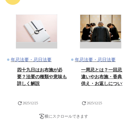
年忌法要・忌日法要
年忌法要・忌日法要
四十九日はお布施が必
一周忌とは？一回忌と
要？法要の種類や意味も
違いやお布施・香典・
詳しく解説
供え・お返しについて
2025/12/25
2025/12/25
横にスクロールできます