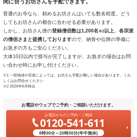
間に合うお坊さんを手配できます。
普通のお寺なら、頼めるお坊さんはいても数名程度。どう
してもお坊さんの都合に合わせる必要があります。
しかし、お坊さん便の
登録僧侶数は1,200名
以上
。
各宗派
※2
の僧侶さまと提携しております
ので、納骨や位牌の準備に
お急ぎの方もご安心ください。
大体10日以内で授与が完了しますが、お急ぎの場合はお問
い合わせ時にお申し付けください。
※1 一部地域や宗派によっては、お坊さん手配が難しい場合があります。くわ
しくはお問合せください
※2 2026年6月時点
お電話やウェブでご予約・ご相談いただけます。
お電話からのご予約・ご相談
0120-541-611
8時30分～20時30分(年中無休)