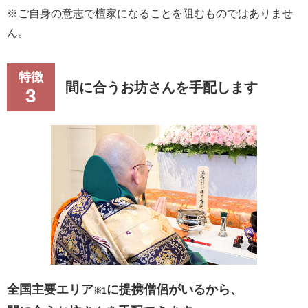
※ご自身の意志で檀家になることを阻むものではありませ
ん。
特徴
間に合うお坊さんを手配します
3
全国主要エリア
に提携僧侶がいるから、
※1