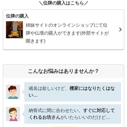
（門徒、檀家になっている/お寺にお墓を持っている等）
位牌の購入はこちら
のご依頼は、お寺とお客様の間でのトラブル(※)を招く
位牌の購入
可能性があるため、お受けすることができません。何ら
姉妹サイトのオンラインショップにて位
かの事情でお寺のお坊さんにご依頼できない場合は、そ
牌や仏壇の購入ができます(外部サイトが
の旨を菩提寺に連絡し、
必ず許可を得てから
正式にご依
開きます)
頼ください。
※トラブルになる場合
お寺の許可が得られないまま、別の僧侶に戒名(法号)授与を頼むと、以下の
ようなトラブルになる場合があります
こんなお悩みはありませんか？
戒名授与のやり直し
お寺のお墓に納骨ができなくなってしまう
代々の納骨済みのお骨を返してもらえない
ご家族・ご親戚に関わるとても重要な事ですので必ず許可をお取りくださ
戒名は欲しいけど、
檀家にはなりたくはな
い。
い…
万が一トラブルになった場合、弊社は責任を負えませんのでご注意くださ
い。
納骨式に間に合わせたい。
すぐに対応して
このような場合には、
くれるお坊さん
がいたらいいのだけど…
お寺の許可をいただける場合があります