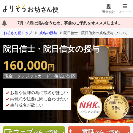
運営会社
メニュー
7月・8月は混み合うため、事前のご予約をオススメします。
お坊さん便トップ
戒名の授与
院日信士・院日信女の戒名授与について
院日信士・院日信女の授与
160,000
円
現金・クレジットカード・後払い対応
お墓や位牌の為に戒名がほしい
納骨式や法要に間に合わせたい
また
利用したい
生前戒名が欲しい
98
%
※
ウェブ
電話
からご予約
からご予約