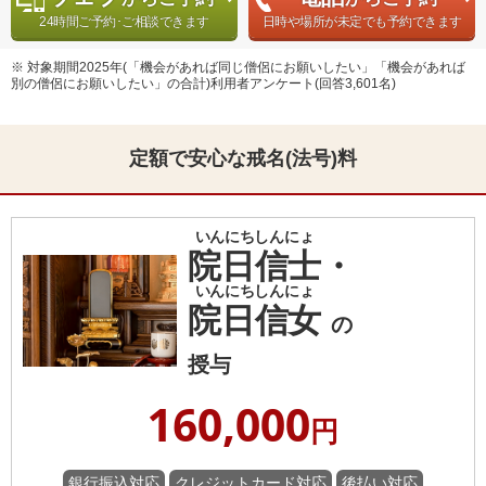
24時間ご予約･ご相談できます
日時や場所が未定でも予約できます
※ 対象期間2025年(「機会があれば同じ僧侶にお願いしたい」「機会があれば
別の僧侶にお願いしたい」の合計)利用者アンケート(回答3,601名)
定額で安心な戒名(法号)料
院日信士
・
院日信女
の
授与
160,000
円
銀行振込対応
クレジットカード対応
後払い対応