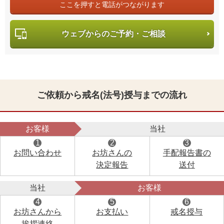
ここを押すと電話がつながります
ウェブからのご予約・ご相談
ご依頼から戒名(法号)授与までの流れ
お客様
当社
1
2
3
お問い合わせ
お坊さんの
手配報告書の
決定報告
送付
当社
お客様
4
5
6
お坊さんから
お支払い
戒名授与
挨拶連絡