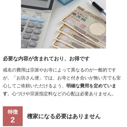
お寺のご住職との
予定が合わない
上記のようなご事情がある場合は、一度ご相
談ください
※必ずお寺の許可はお取りください
必要な内容が含まれており、お得です
閉じる
戒名の費用は宗派やお寺によって異なるのが一般的です
が、「お坊さん便」では、お寺と付き合いが無い方でも安
心してご依頼いただけるよう、
明確な費用を定めていま
す
。心づけや宗派指定料などの心配は必要ありません。
特徴
檀家になる必要はありません
2