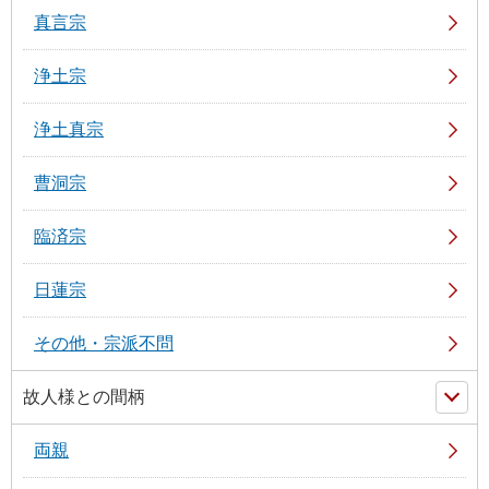
真言宗
浄土宗
浄土真宗
曹洞宗
臨済宗
日蓮宗
その他・宗派不問
故人様との間柄
両親