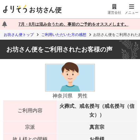
運営会社
メニュー
7月・8月は混み合うため、事前のご予約をオススメします。
お坊さん便トップ
ご利用いただいた方の感想
お坊さん便をご利用された
お坊さん便をご利用されたお客様の声
神奈川県 男性
火葬式、戒名授与（戒名授与（信
ご利用内容
女））
宗派
真言宗
故人様との間柄
お母様