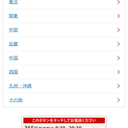
東北
関東
中部
近畿
中国
四国
九州・沖縄
その他