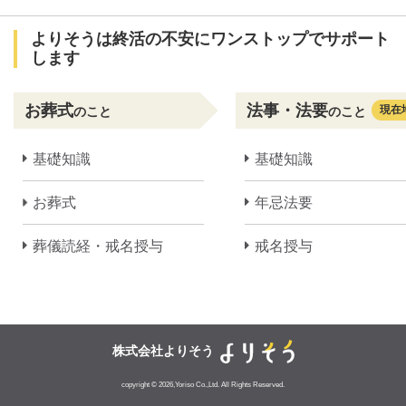
よりそうは終活の不安にワンストップでサポート
します
お葬式
法事・法要
現在
のこと
のこと
基礎知識
基礎知識
お葬式
年忌法要
葬儀読経・戒名授与
戒名授与
株式会社よりそう
copyright © 2026,Yoriso Co.,Ltd. All Rights Reserved.