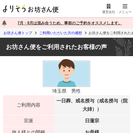
運営会社
メニュー
7月・8月は混み合うため、事前のご予約をオススメします。
お坊さん便トップ
ご利用いただいた方の感想
お坊さん便をご利用された
お坊さん便をご利用されたお客様の声
埼玉県 男性
一日葬、戒名授与（戒名授与（院
ご利用内容
大姉））
宗派
日蓮宗
故人様との間柄
お母様