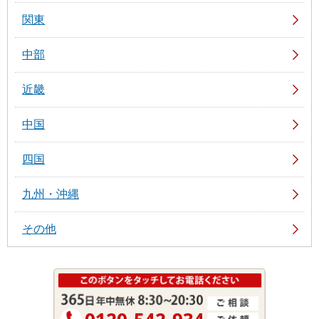
関東
中部
近畿
中国
四国
九州・沖縄
その他