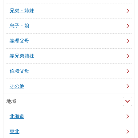
兄弟・姉妹
息子・娘
義理父母
義兄弟姉妹
伯叔父母
その他
地域
北海道
東北