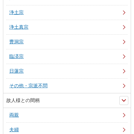
浄土宗
浄土真宗
曹洞宗
臨済宗
日蓮宗
その他・宗派不問
故人様との間柄
両親
夫婦