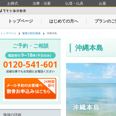
お葬式
法事・法要
仏壇・仏具
お墓
トップページ
はじめての方へ
プランのご
トップページ
散骨の対応海域
沖縄本島
ご予約・ご相談
沖縄本島
0120-541-601
ネットでの散骨依頼
海域の詳細