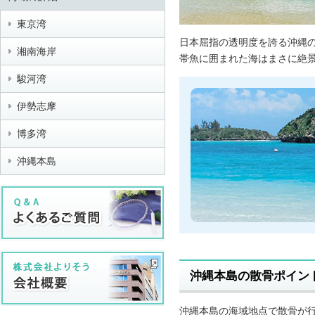
東京湾
日本屈指の透明度を誇る沖縄
湘南海岸
帯魚に囲まれた海はまさに絶
駿河湾
伊勢志摩
博多湾
沖縄本島
沖縄本島の散骨ポイン
沖縄本島の海域地点で散骨が