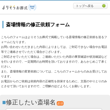
必要最低限に絞ったよりそうお
トップへ戻る
斎場情報の修正依頼フォーム
こちらのフォームはよりそうお葬式で掲載している斎場情報の修正依頼を送るフ
ォームになります。
お問い合わせいただきました内容によりましては、ご対応できない場合やお電話
等でご連絡させていただく場合がございます。
ご対応させていただく場合は、ご連絡いただいた内容の事実確認や状況確認など
を行いますので、一定期間のお時間を頂いておりますので、あらかじめご了承く
ださい。
また、斎場情報の変更依頼については、こちらのフォームからのみお受けしてお
ります。
お電話からのご依頼は依頼内容の正確性を担保するために、文面のやりとりのみ
とさせて頂いておりますので、ご理解のほどよろしくお願いします。
修正したい斎場名
必須