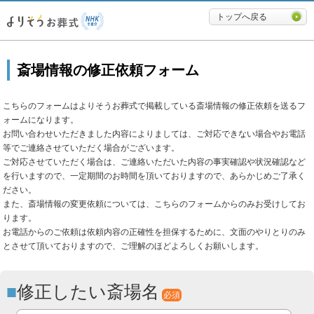
必要最低限に絞ったよりそうお
トップへ戻る
斎場情報の修正依頼フォーム
こちらのフォームはよりそうお葬式で掲載している斎場情報の修正依頼を送るフ
ォームになります。
お問い合わせいただきました内容によりましては、ご対応できない場合やお電話
等でご連絡させていただく場合がございます。
ご対応させていただく場合は、ご連絡いただいた内容の事実確認や状況確認など
を行いますので、一定期間のお時間を頂いておりますので、あらかじめご了承く
ださい。
また、斎場情報の変更依頼については、こちらのフォームからのみお受けしてお
ります。
お電話からのご依頼は依頼内容の正確性を担保するために、文面のやりとりのみ
とさせて頂いておりますので、ご理解のほどよろしくお願いします。
修正したい斎場名
必須