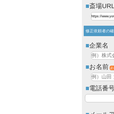
斎場UR
修正依頼者の確
企業名
お名前
必
電話番