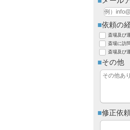
メール
依頼の
斎場及び
斎場に訪
斎場及び
その他
修正依