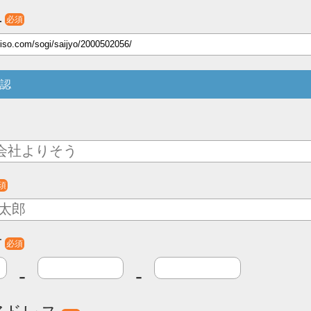
L
必須
認
須
号
必須
-
-