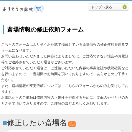
必要最低限に絞ったよりそうお
トップへ戻る
斎場情報の修正依頼フォーム
こちらのフォームはよりそうお葬式で掲載している斎場情報の修正依頼を送るフ
ォームになります。
お問い合わせいただきました内容によりましては、ご対応できない場合やお電話
等でご連絡させていただく場合がございます。
ご対応させていただく場合は、ご連絡いただいた内容の事実確認や状況確認など
を行いますので、一定期間のお時間を頂いておりますので、あらかじめご了承く
ださい。
また、斎場情報の変更依頼については、こちらのフォームからのみお受けしてお
ります。
お電話からのご依頼は依頼内容の正確性を担保するために、文面のやりとりのみ
とさせて頂いておりますので、ご理解のほどよろしくお願いします。
修正したい斎場名
必須