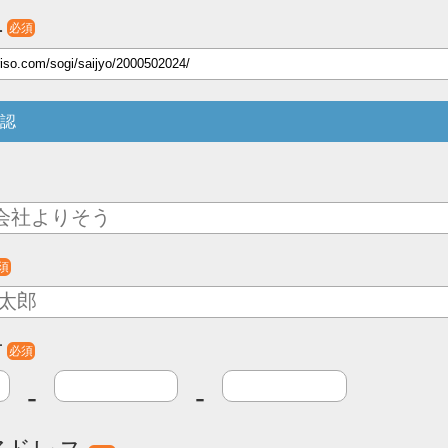
L
必須
認
須
号
必須
-
-