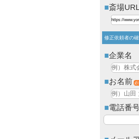
斎場UR
修正依頼者の確
企業名
お名前
必
電話番