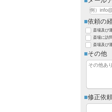
メール
依頼の
斎場及び
斎場に訪
斎場及び
その他
修正依