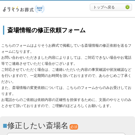
必要最低限に絞ったよりそうお
トップへ戻る
斎場情報の修正依頼フォーム
こちらのフォームはよりそうお葬式で掲載している斎場情報の修正依頼を送るフ
ォームになります。
お問い合わせいただきました内容によりましては、ご対応できない場合やお電話
等でご連絡させていただく場合がございます。
ご対応させていただく場合は、ご連絡いただいた内容の事実確認や状況確認など
を行いますので、一定期間のお時間を頂いておりますので、あらかじめご了承く
ださい。
また、斎場情報の変更依頼については、こちらのフォームからのみお受けしてお
ります。
お電話からのご依頼は依頼内容の正確性を担保するために、文面のやりとりのみ
とさせて頂いておりますので、ご理解のほどよろしくお願いします。
修正したい斎場名
必須