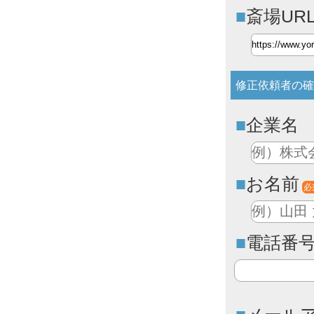
斎場UR
修正依頼者の確
企業名
お名前
必
電話番