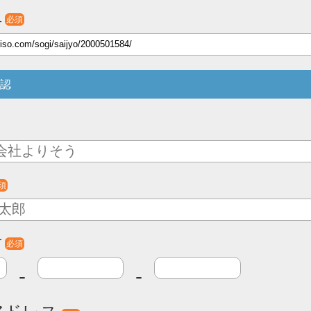
L
必須
認
須
号
必須
-
-