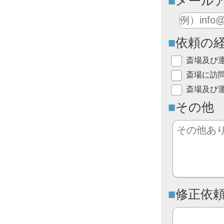
メール
依頼の
斎場及び
斎場に訪
斎場及び
その他
修正依