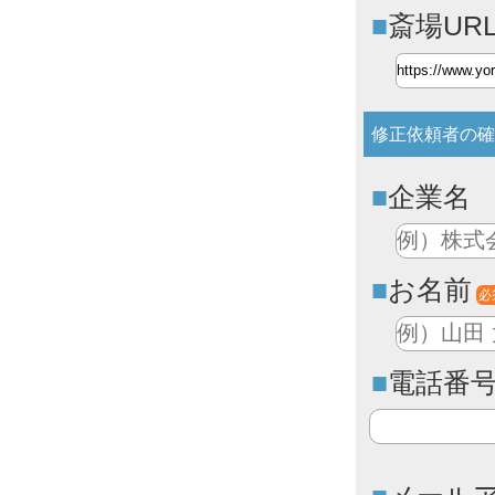
斎場UR
修正依頼者の確
企業名
お名前
必
電話番