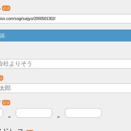
L
必須
認
須
号
必須
-
-