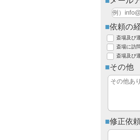
メール
依頼の
斎場及び
斎場に訪
斎場及び
その他
修正依