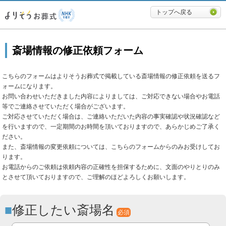
必要最低限に絞ったよりそうお
トップへ戻る
斎場情報の修正依頼フォーム
こちらのフォームはよりそうお葬式で掲載している斎場情報の修正依頼を送るフ
ォームになります。
お問い合わせいただきました内容によりましては、ご対応できない場合やお電話
等でご連絡させていただく場合がございます。
ご対応させていただく場合は、ご連絡いただいた内容の事実確認や状況確認など
を行いますので、一定期間のお時間を頂いておりますので、あらかじめご了承く
ださい。
また、斎場情報の変更依頼については、こちらのフォームからのみお受けしてお
ります。
お電話からのご依頼は依頼内容の正確性を担保するために、文面のやりとりのみ
とさせて頂いておりますので、ご理解のほどよろしくお願いします。
修正したい斎場名
必須