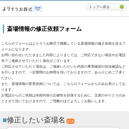
必要最低限に絞ったよりそうお
トップへ戻る
斎場情報の修正依頼フォーム
こちらのフォームはよりそうお葬式で掲載している斎場情報の修正依頼を送るフ
ォームになります。
お問い合わせいただきました内容によりましては、ご対応できない場合やお電話
等でご連絡させていただく場合がございます。
ご対応させていただく場合は、ご連絡いただいた内容の事実確認や状況確認など
を行いますので、一定期間のお時間を頂いておりますので、あらかじめご了承く
ださい。
また、斎場情報の変更依頼については、こちらのフォームからのみお受けしてお
ります。
お電話からのご依頼は依頼内容の正確性を担保するために、文面のやりとりのみ
とさせて頂いておりますので、ご理解のほどよろしくお願いします。
修正したい斎場名
必須