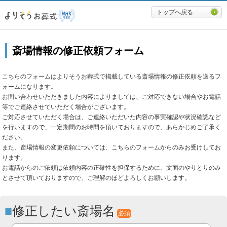
必要最低限に絞ったよりそうお
トップへ戻る
斎場情報の修正依頼フォーム
こちらのフォームはよりそうお葬式で掲載している斎場情報の修正依頼を送るフ
ォームになります。
お問い合わせいただきました内容によりましては、ご対応できない場合やお電話
等でご連絡させていただく場合がございます。
ご対応させていただく場合は、ご連絡いただいた内容の事実確認や状況確認など
を行いますので、一定期間のお時間を頂いておりますので、あらかじめご了承く
ださい。
また、斎場情報の変更依頼については、こちらのフォームからのみお受けしてお
ります。
お電話からのご依頼は依頼内容の正確性を担保するために、文面のやりとりのみ
とさせて頂いておりますので、ご理解のほどよろしくお願いします。
修正したい斎場名
必須