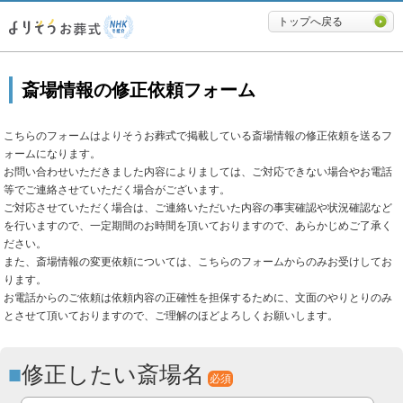
必要最低限に絞ったよりそうお
トップへ戻る
斎場情報の修正依頼フォーム
こちらのフォームはよりそうお葬式で掲載している斎場情報の修正依頼を送るフ
ォームになります。
お問い合わせいただきました内容によりましては、ご対応できない場合やお電話
等でご連絡させていただく場合がございます。
ご対応させていただく場合は、ご連絡いただいた内容の事実確認や状況確認など
を行いますので、一定期間のお時間を頂いておりますので、あらかじめご了承く
ださい。
また、斎場情報の変更依頼については、こちらのフォームからのみお受けしてお
ります。
お電話からのご依頼は依頼内容の正確性を担保するために、文面のやりとりのみ
とさせて頂いておりますので、ご理解のほどよろしくお願いします。
修正したい斎場名
必須