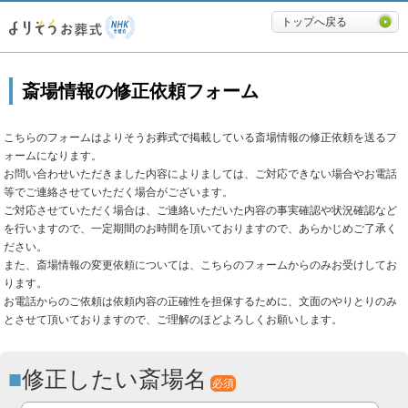
必要最低限に絞ったよりそうお
トップへ戻る
斎場情報の修正依頼フォーム
こちらのフォームはよりそうお葬式で掲載している斎場情報の修正依頼を送るフ
ォームになります。
お問い合わせいただきました内容によりましては、ご対応できない場合やお電話
等でご連絡させていただく場合がございます。
ご対応させていただく場合は、ご連絡いただいた内容の事実確認や状況確認など
を行いますので、一定期間のお時間を頂いておりますので、あらかじめご了承く
ださい。
また、斎場情報の変更依頼については、こちらのフォームからのみお受けしてお
ります。
お電話からのご依頼は依頼内容の正確性を担保するために、文面のやりとりのみ
とさせて頂いておりますので、ご理解のほどよろしくお願いします。
修正したい斎場名
必須