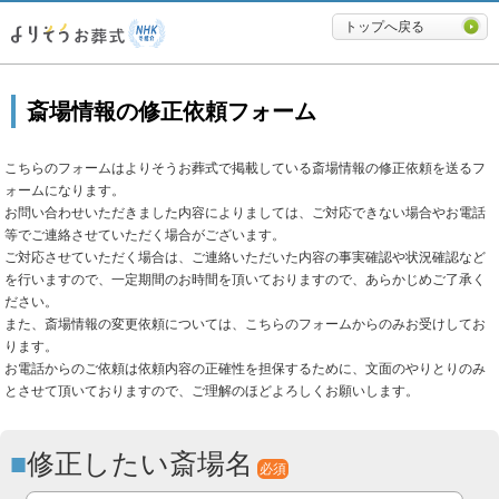
必要最低限に絞ったよりそうお
トップへ戻る
斎場情報の修正依頼フォーム
こちらのフォームはよりそうお葬式で掲載している斎場情報の修正依頼を送るフ
ォームになります。
お問い合わせいただきました内容によりましては、ご対応できない場合やお電話
等でご連絡させていただく場合がございます。
ご対応させていただく場合は、ご連絡いただいた内容の事実確認や状況確認など
を行いますので、一定期間のお時間を頂いておりますので、あらかじめご了承く
ださい。
また、斎場情報の変更依頼については、こちらのフォームからのみお受けしてお
ります。
お電話からのご依頼は依頼内容の正確性を担保するために、文面のやりとりのみ
とさせて頂いておりますので、ご理解のほどよろしくお願いします。
修正したい斎場名
必須