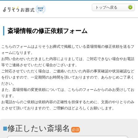
必要最低限に絞ったよりそうお
トップへ戻る
斎場情報の修正依頼フォーム
こちらのフォームはよりそうお葬式で掲載している斎場情報の修正依頼を送るフ
ォームになります。
お問い合わせいただきました内容によりましては、ご対応できない場合やお電話
等でご連絡させていただく場合がございます。
ご対応させていただく場合は、ご連絡いただいた内容の事実確認や状況確認など
を行いますので、一定期間のお時間を頂いておりますので、あらかじめご了承く
ださい。
また、斎場情報の変更依頼については、こちらのフォームからのみお受けしてお
ります。
お電話からのご依頼は依頼内容の正確性を担保するために、文面のやりとりのみ
とさせて頂いておりますので、ご理解のほどよろしくお願いします。
修正したい斎場名
必須