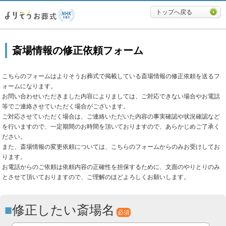
必要最低限に絞ったよりそうお
トップへ戻る
斎場情報の修正依頼フォーム
こちらのフォームはよりそうお葬式で掲載している斎場情報の修正依頼を送るフ
ォームになります。
お問い合わせいただきました内容によりましては、ご対応できない場合やお電話
等でご連絡させていただく場合がございます。
ご対応させていただく場合は、ご連絡いただいた内容の事実確認や状況確認など
を行いますので、一定期間のお時間を頂いておりますので、あらかじめご了承く
ださい。
また、斎場情報の変更依頼については、こちらのフォームからのみお受けしてお
ります。
お電話からのご依頼は依頼内容の正確性を担保するために、文面のやりとりのみ
とさせて頂いておりますので、ご理解のほどよろしくお願いします。
修正したい斎場名
必須