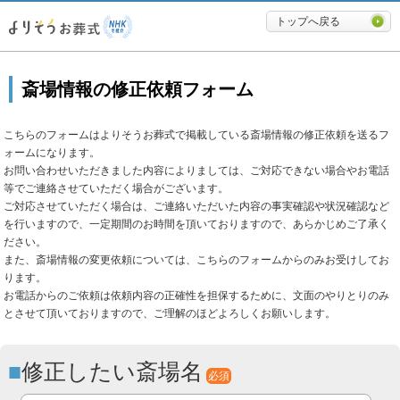
必要最低限に絞ったよりそうお
トップへ戻る
斎場情報の修正依頼フォーム
こちらのフォームはよりそうお葬式で掲載している斎場情報の修正依頼を送るフ
ォームになります。
お問い合わせいただきました内容によりましては、ご対応できない場合やお電話
等でご連絡させていただく場合がございます。
ご対応させていただく場合は、ご連絡いただいた内容の事実確認や状況確認など
を行いますので、一定期間のお時間を頂いておりますので、あらかじめご了承く
ださい。
また、斎場情報の変更依頼については、こちらのフォームからのみお受けしてお
ります。
お電話からのご依頼は依頼内容の正確性を担保するために、文面のやりとりのみ
とさせて頂いておりますので、ご理解のほどよろしくお願いします。
修正したい斎場名
必須