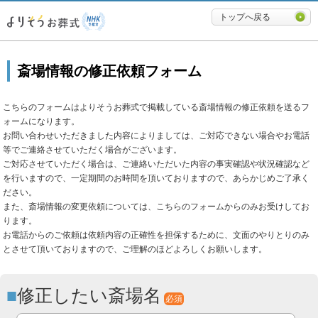
必要最低限に絞ったよりそうお
トップへ戻る
斎場情報の修正依頼フォーム
こちらのフォームはよりそうお葬式で掲載している斎場情報の修正依頼を送るフ
ォームになります。
お問い合わせいただきました内容によりましては、ご対応できない場合やお電話
等でご連絡させていただく場合がございます。
ご対応させていただく場合は、ご連絡いただいた内容の事実確認や状況確認など
を行いますので、一定期間のお時間を頂いておりますので、あらかじめご了承く
ださい。
また、斎場情報の変更依頼については、こちらのフォームからのみお受けしてお
ります。
お電話からのご依頼は依頼内容の正確性を担保するために、文面のやりとりのみ
とさせて頂いておりますので、ご理解のほどよろしくお願いします。
修正したい斎場名
必須