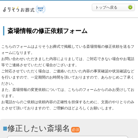
必要最低限に絞ったよりそうお
トップへ戻る
斎場情報の修正依頼フォーム
こちらのフォームはよりそうお葬式で掲載している斎場情報の修正依頼を送るフ
ォームになります。
お問い合わせいただきました内容によりましては、ご対応できない場合やお電話
等でご連絡させていただく場合がございます。
ご対応させていただく場合は、ご連絡いただいた内容の事実確認や状況確認など
を行いますので、一定期間のお時間を頂いておりますので、あらかじめご了承く
ださい。
また、斎場情報の変更依頼については、こちらのフォームからのみお受けしてお
ります。
お電話からのご依頼は依頼内容の正確性を担保するために、文面のやりとりのみ
とさせて頂いておりますので、ご理解のほどよろしくお願いします。
修正したい斎場名
必須