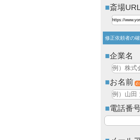
斎場UR
修正依頼者の確
企業名
お名前
必
電話番