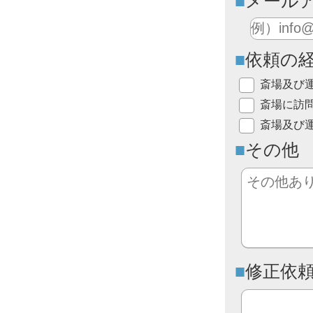
メール
依頼の
斎場及び
斎場に訪
斎場及び
その他
修正依