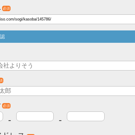
L
必須
認
須
号
必須
-
-