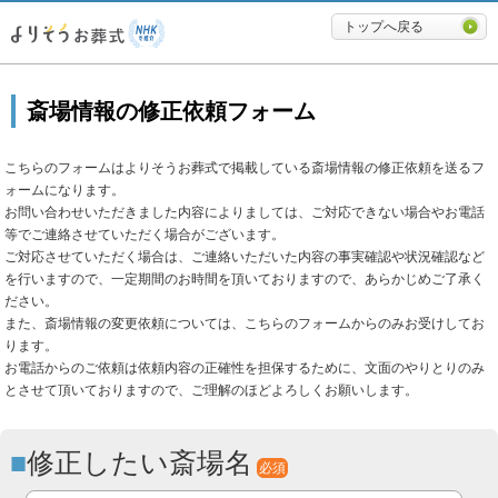
必要最低限に絞ったよりそうお
トップへ戻る
斎場情報の修正依頼フォーム
こちらのフォームはよりそうお葬式で掲載している斎場情報の修正依頼を送るフ
ォームになります。
お問い合わせいただきました内容によりましては、ご対応できない場合やお電話
等でご連絡させていただく場合がございます。
ご対応させていただく場合は、ご連絡いただいた内容の事実確認や状況確認など
を行いますので、一定期間のお時間を頂いておりますので、あらかじめご了承く
ださい。
また、斎場情報の変更依頼については、こちらのフォームからのみお受けしてお
ります。
お電話からのご依頼は依頼内容の正確性を担保するために、文面のやりとりのみ
とさせて頂いておりますので、ご理解のほどよろしくお願いします。
修正したい斎場名
必須