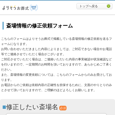
必要最低限に絞ったよりそうお
トップへ戻る
斎場情報の修正依頼フォーム
こちらのフォームはよりそうお葬式で掲載している斎場情報の修正依頼を送るフ
ォームになります。
お問い合わせいただきました内容によりましては、ご対応できない場合やお電話
等でご連絡させていただく場合がございます。
ご対応させていただく場合は、ご連絡いただいた内容の事実確認や状況確認など
を行いますので、一定期間のお時間を頂いておりますので、あらかじめご了承く
ださい。
また、斎場情報の変更依頼については、こちらのフォームからのみお受けしてお
ります。
お電話からのご依頼は依頼内容の正確性を担保するために、文面のやりとりのみ
とさせて頂いておりますので、ご理解のほどよろしくお願いします。
修正したい斎場名
必須