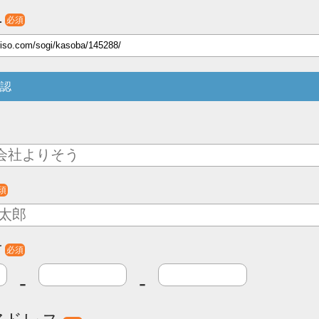
L
必須
認
須
号
必須
-
-