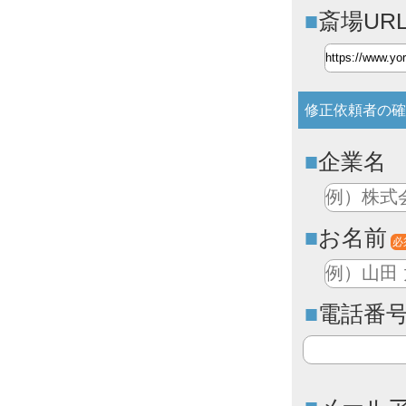
斎場UR
修正依頼者の確
企業名
お名前
必
電話番