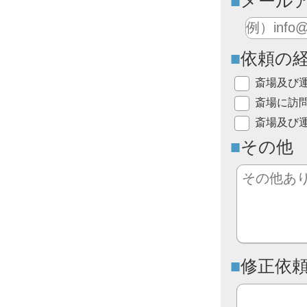
メール
依頼の
斎場及び
斎場に訪
斎場及び
その他
修正依