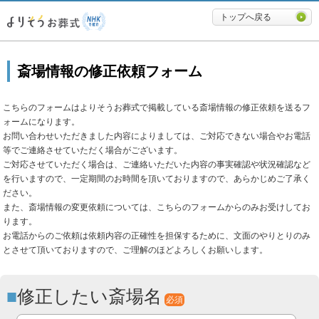
必要最低限に絞ったよりそうお
トップへ戻る
斎場情報の修正依頼フォーム
こちらのフォームはよりそうお葬式で掲載している斎場情報の修正依頼を送るフ
ォームになります。
お問い合わせいただきました内容によりましては、ご対応できない場合やお電話
等でご連絡させていただく場合がございます。
ご対応させていただく場合は、ご連絡いただいた内容の事実確認や状況確認など
を行いますので、一定期間のお時間を頂いておりますので、あらかじめご了承く
ださい。
また、斎場情報の変更依頼については、こちらのフォームからのみお受けしてお
ります。
お電話からのご依頼は依頼内容の正確性を担保するために、文面のやりとりのみ
とさせて頂いておりますので、ご理解のほどよろしくお願いします。
修正したい斎場名
必須