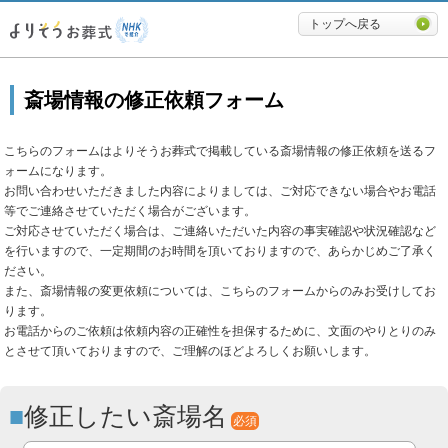
必要最低限に絞ったよりそうお
トップへ戻る
斎場情報の修正依頼フォーム
こちらのフォームはよりそうお葬式で掲載している斎場情報の修正依頼を送るフ
ォームになります。
お問い合わせいただきました内容によりましては、ご対応できない場合やお電話
等でご連絡させていただく場合がございます。
ご対応させていただく場合は、ご連絡いただいた内容の事実確認や状況確認など
を行いますので、一定期間のお時間を頂いておりますので、あらかじめご了承く
ださい。
また、斎場情報の変更依頼については、こちらのフォームからのみお受けしてお
ります。
お電話からのご依頼は依頼内容の正確性を担保するために、文面のやりとりのみ
とさせて頂いておりますので、ご理解のほどよろしくお願いします。
修正したい斎場名
必須