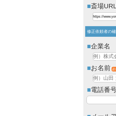
斎場UR
修正依頼者の確
企業名
お名前
必
電話番