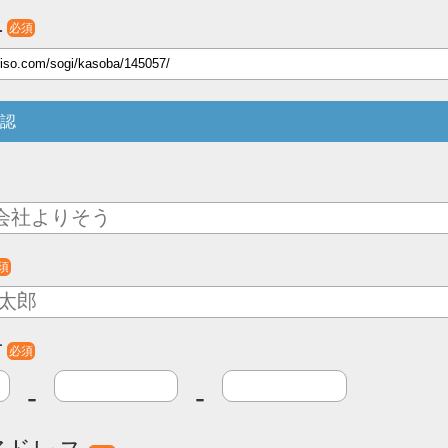
L
必須
認
須
号
必須
-
-