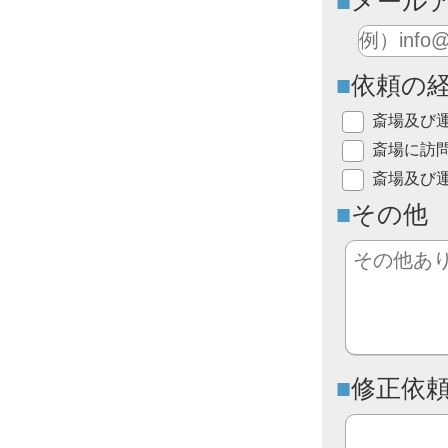
メール
依頼の
斎場及び
斎場に訪
斎場及び
その他
修正依