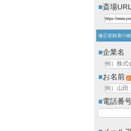
斎場UR
修正依頼者の確
企業名
お名前
必
電話番