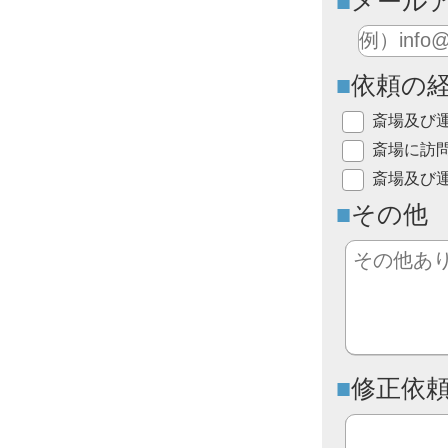
メール
依頼の
斎場及び
斎場に訪
斎場及び
その他
修正依