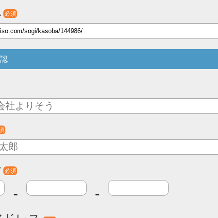
L
必須
認
須
号
必須
-
-