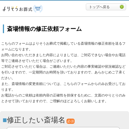
必要最低限に絞ったよりそうお
トップへ戻る
斎場情報の修正依頼フォーム
こちらのフォームはよりそうお葬式で掲載している斎場情報の修正依頼を送るフ
ォームになります。
お問い合わせいただきました内容によりましては、ご対応できない場合やお電話
等でご連絡させていただく場合がございます。
ご対応させていただく場合は、ご連絡いただいた内容の事実確認や状況確認など
を行いますので、一定期間のお時間を頂いておりますので、あらかじめご了承く
ださい。
また、斎場情報の変更依頼については、こちらのフォームからのみお受けしてお
ります。
お電話からのご依頼は依頼内容の正確性を担保するために、文面のやりとりのみ
とさせて頂いておりますので、ご理解のほどよろしくお願いします。
修正したい斎場名
必須